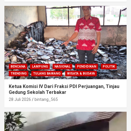
BENCANA
LAMPUNG
NASIONAL
PENDIDIKAN
POLITIK
TRENDING
TULANG BAWANG
WISATA & BUDAYA
Ketua Komisi IV Dari Fraksi PDI Perjuangan, Tinjau
Gedung Sekolah Terbakar
28 Juli 2026
bintang_565