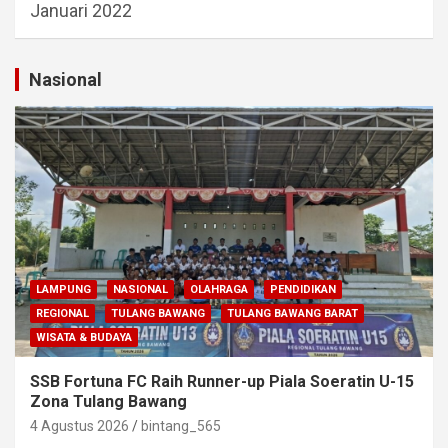
Januari 2022
Nasional
LAMPUNG
NASIONAL
OLAHRAGA
PENDIDIKAN
REGIONAL
TULANG BAWANG
TULANG BAWANG BARAT
WISATA & BUDAYA
SSB Fortuna FC Raih Runner-up Piala Soeratin U-15
Zona Tulang Bawang
4 Agustus 2026
bintang_565