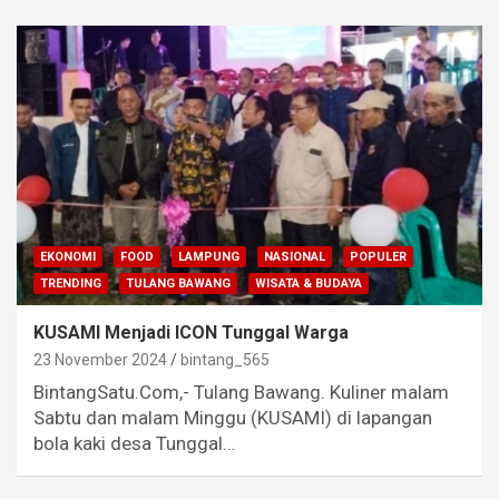
EKONOMI
FOOD
LAMPUNG
NASIONAL
POPULER
TRENDING
TULANG BAWANG
WISATA & BUDAYA
KUSAMI Menjadi ICON Tunggal Warga
23 November 2024
bintang_565
BintangSatu.Com,- Tulang Bawang. Kuliner malam
Sabtu dan malam Minggu (KUSAMI) di lapangan
bola kaki desa Tunggal…