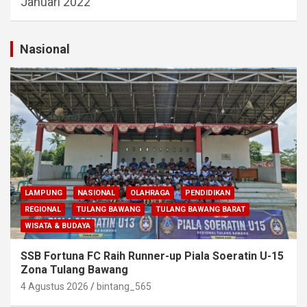
Januari 2022
Nasional
LAMPUNG
NASIONAL
OLAHRAGA
PENDIDIKAN
REGIONAL
TULANG BAWANG
TULANG BAWANG BARAT
WISATA & BUDAYA
SSB Fortuna FC Raih Runner-up Piala Soeratin U-15
Zona Tulang Bawang
4 Agustus 2026
bintang_565