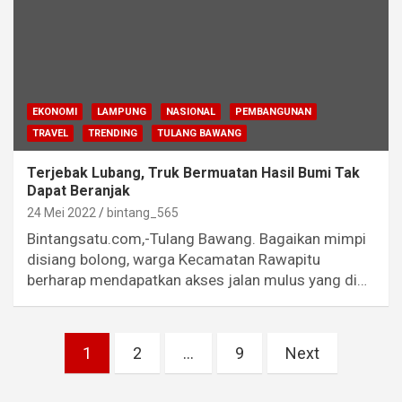
EKONOMI
LAMPUNG
NASIONAL
PEMBANGUNAN
TRAVEL
TRENDING
TULANG BAWANG
Terjebak Lubang, Truk Bermuatan Hasil Bumi Tak
Dapat Beranjak
24 Mei 2022
bintang_565
Bintangsatu.com,-Tulang Bawang. Bagaikan mimpi
disiang bolong, warga Kecamatan Rawapitu
berharap mendapatkan akses jalan mulus yang di…
Paginasi
1
2
…
9
Next
pos