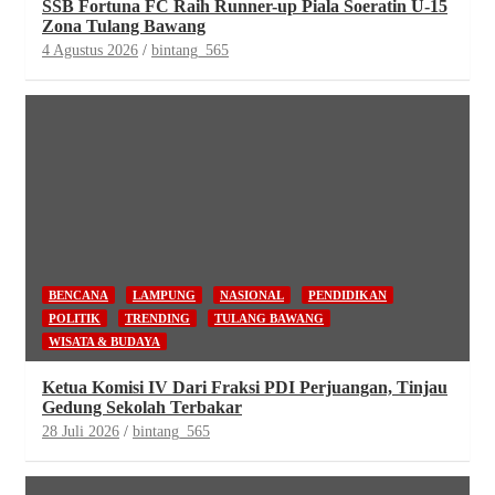
SSB Fortuna FC Raih Runner-up Piala Soeratin U-15
Zona Tulang Bawang
4 Agustus 2026
bintang_565
BENCANA
LAMPUNG
NASIONAL
PENDIDIKAN
POLITIK
TRENDING
TULANG BAWANG
WISATA & BUDAYA
Ketua Komisi IV Dari Fraksi PDI Perjuangan, Tinjau
Gedung Sekolah Terbakar
28 Juli 2026
bintang_565