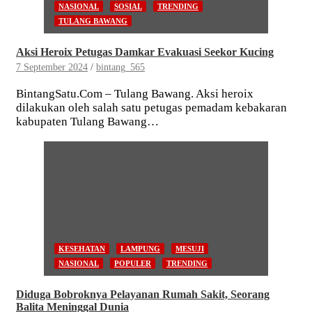
NASIONAL
SOSIAL
TRENDING
TULANG BAWANG
Aksi Heroix Petugas Damkar Evakuasi Seekor Kucing
7 September 2024
bintang_565
BintangSatu.Com – Tulang Bawang. Aksi heroix
dilakukan oleh salah satu petugas pemadam kebakaran
kabupaten Tulang Bawang…
KESEHATAN
LAMPUNG
MESUJI
NASIONAL
POPULER
TRENDING
Diduga Bobroknya Pelayanan Rumah Sakit, Seorang
Balita Meninggal Dunia