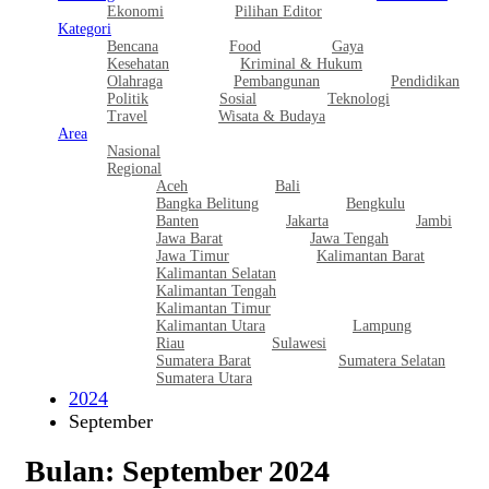
Ekonomi
Pilihan Editor
Kategori
Bencana
Food
Gaya
Kesehatan
Kriminal & Hukum
Olahraga
Pembangunan
Pendidikan
Politik
Sosial
Teknologi
Travel
Wisata & Budaya
Area
Nasional
Regional
Aceh
Bali
Bangka Belitung
Bengkulu
Banten
Jakarta
Jambi
Jawa Barat
Jawa Tengah
Jawa Timur
Kalimantan Barat
Kalimantan Selatan
Kalimantan Tengah
Kalimantan Timur
Kalimantan Utara
Lampung
Riau
Sulawesi
Sumatera Barat
Sumatera Selatan
Sumatera Utara
2024
September
Bulan:
September 2024