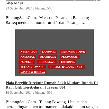
Siap Maju
23 September 2024
bintang_565
BintangSatu.Com,- M e t r o. Pasangan Bambang –
Rafieq mendapat nomor urut 1 dan Pasangan…
KESEHATAN
LAMPUNG
LAMPUNG TIMUR
NASIONAL
OLAHRAGA
PESAWARAN
POPULER
PRINGSEWU
TRENDING
TULANG BAWANG
TULANG BAWANG BARAT
WISATA & BUDAYA
Piala Bergilir Direktur Rumah Sakit Mutiara Bunda Di
Raih Oleh Kesebelasan Juragan 884
16 September 2024
bintang_565
BintangSatu.Com,- Tulang Bawang. Usai sudah
pertandingan open tournamen bolakaki dalam rangka