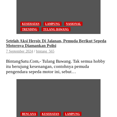
KESEHATAN
LAMPUNG
NASIONAL
TRENDING
TULANG BAWANG
Setelah Aksi Heroix Di Jalanan, Pemuda Berikut Sepeda
Motornya Diamankan Polisi
7 September 2024
bintang_565
BintangSatu.Com,- Tulang Bawang. Tak semua hobby
itu berujung kesenangan, contohnya pemuda
pengendara sepeda motor ini, sebut…
BENCANA
KESEHATAN
LAMPUNG