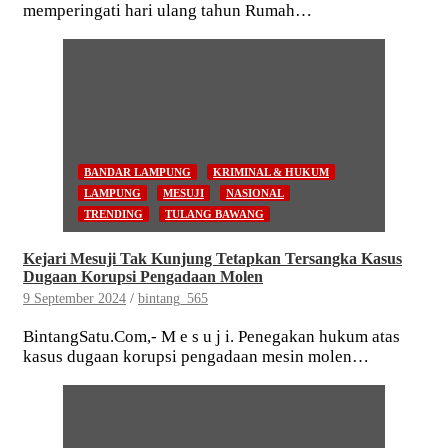
memperingati hari ulang tahun Rumah…
BANDAR LAMPUNG
KRIMINAL & HUKUM
LAMPUNG
MESUJI
NASIONAL
TRENDING
TULANG BAWANG
Kejari Mesuji Tak Kunjung Tetapkan Tersangka Kasus
Dugaan Korupsi Pengadaan Molen
9 September 2024
bintang_565
BintangSatu.Com,- M e s u j i. Penegakan hukum atas
kasus dugaan korupsi pengadaan mesin molen…