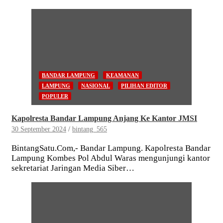
BANDAR LAMPUNG
KEAMANAN
LAMPUNG
NASIONAL
PILIHAN EDITOR
POPULER
Kapolresta Bandar Lampung Anjang Ke Kantor JMSI
30 September 2024
bintang_565
BintangSatu.Com,- Bandar Lampung. Kapolresta Bandar
Lampung Kombes Pol Abdul Waras mengunjungi kantor
sekretariat Jaringan Media Siber…