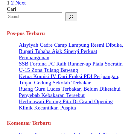
Paginasi
1
2
Next
Cari
pos
Pos-pos Terbaru
Aisyiyah Cadre Camp Lampung Resmi Dibuka,
Bupati Tubaba Ajak Sinergi Perkuat
Pembangunan
SSB Fortuna FC Raih Runner-up Piala Soeratin
U-15 Zona Tulang Bawang
Ketua Komisi IV Dari Fraksi PDI Perjuangan,
Tinjau Gedung Sekolah Terbakar
Ruang Guru Ludes Terbakar, Belum Diketahui
Penyebab Kebakaran Tersebut
Herlinawati Potong Pita Di Grand Opening
Klinik Kecantikan Puspita
Komentar Terbaru