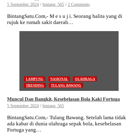
5 September 2024
bintang_565
2 Comments
BintangSatu.Com,- M e s u j i. Seorang balita yang di
rujuk ke rumah sakit daerah…
LAMPUNG
NASIONAL
OLAHRAGA
TRENDING
TULANG BAWANG
Muncul Dan Bangkit, Kesebelasan Bola Kaki Fortuga
5 September 2024
bintang_565
BintangSatu.Com,- Tulang Bawang. Setelah lama tidak
ada kabar di dunia olahraga sepak bola, kesebelasan
Fortuga yang…