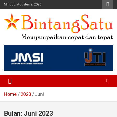
Skip
Minggu, Agustus 9, 2026
to
content
Portal Berita Nasional dan
Regional
Home
2023
Juni
Bulan:
Juni 2023