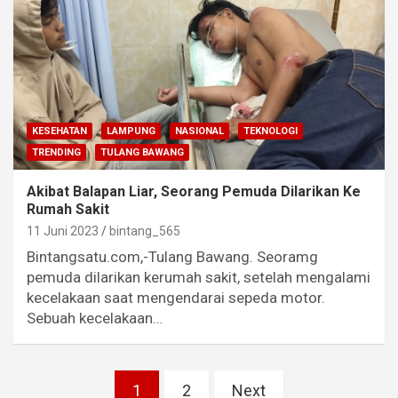
KESEHATAN
LAMPUNG
NASIONAL
TEKNOLOGI
TRENDING
TULANG BAWANG
Akibat Balapan Liar, Seorang Pemuda Dilarikan Ke
Rumah Sakit
11 Juni 2023
bintang_565
Bintangsatu.com,-Tulang Bawang. Seoramg
pemuda dilarikan kerumah sakit, setelah mengalami
kecelakaan saat mengendarai sepeda motor.
Sebuah kecelakaan…
Paginasi
1
2
Next