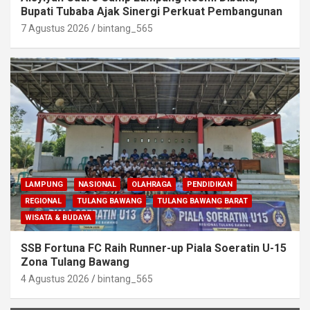
Bupati Tubaba Ajak Sinergi Perkuat Pembangunan
7 Agustus 2026
bintang_565
LAMPUNG
NASIONAL
OLAHRAGA
PENDIDIKAN
REGIONAL
TULANG BAWANG
TULANG BAWANG BARAT
WISATA & BUDAYA
SSB Fortuna FC Raih Runner-up Piala Soeratin U-15
Zona Tulang Bawang
4 Agustus 2026
bintang_565