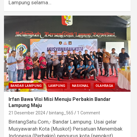
Lampung selama…
BANDAR LAMPUNG
LAMPUNG
NASIONAL
OLAHRAGA
Irfan Bawa Visi Misi Menuju Perbakin Bandar
Lampung Maju
21 Desember 2024
bintang_565
1 Comment
BintangSatu.Com,- Bandar Lampung. Usai gelar
Musyawarah Kota (Muskot) Persatuan Menembak
Indonesia (Perbakin) pengurus kota (pengkot)