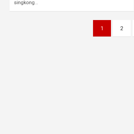
singkong…
Paginasi
1
2
pos