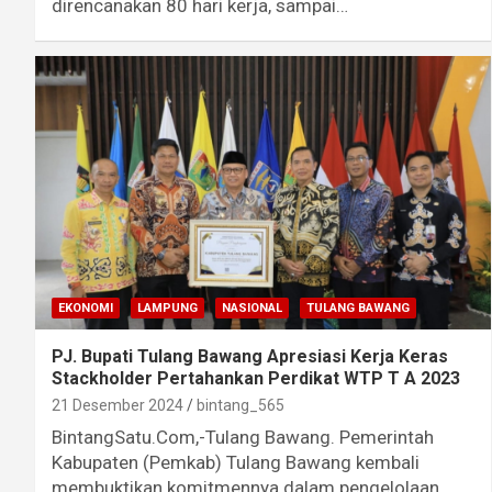
direncanakan 80 hari kerja, sampai…
EKONOMI
LAMPUNG
NASIONAL
TULANG BAWANG
PJ. Bupati Tulang Bawang Apresiasi Kerja Keras
Stackholder Pertahankan Perdikat WTP T A 2023
21 Desember 2024
bintang_565
BintangSatu.Com,-Tulang Bawang. Pemerintah
Kabupaten (Pemkab) Tulang Bawang kembali
membuktikan komitmennya dalam pengelolaan