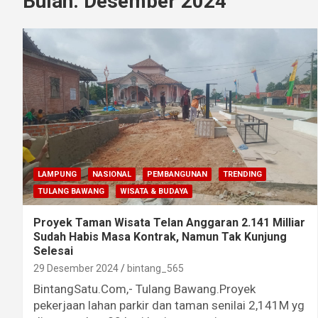
Bulan:
Desember 2024
LAMPUNG
NASIONAL
PEMBANGUNAN
TRENDING
TULANG BAWANG
WISATA & BUDAYA
Proyek Taman Wisata Telan Anggaran 2.141 Milliar
Sudah Habis Masa Kontrak, Namun Tak Kunjung
Selesai
29 Desember 2024
bintang_565
BintangSatu.Com,- Tulang Bawang.Proyek
pekerjaan lahan parkir dan taman senilai 2,141M yg