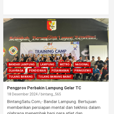
BANDAR LAMPUNG
LAMPUNG
METRO
NASIONAL
OLAHRAGA
PENDIDIKAN
PESAWARAN
PRINGSEWU
TULANG BAWANG
TULANG BAWANG BARAT
Pengprov Perbakin Lampung Gelar TC
18 Desember 2024
bintang_565
BintangSatu.Com,- Bandar Lampung. Bertujuan
memberikan persiapan mental dan tekhnis dalam
olahraga menembak bagi para atlet dan…