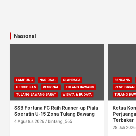
Nasional
LAMPUNG
NASIONAL
OLAHRAGA
BENCANA
PENDIDIKAN
REGIONAL
TULANG BAWANG
PENDIDIKAN
TULANG BAWANG BARAT
WISATA & BUDAYA
TULANG BA
SSB Fortuna FC Raih Runner-up Piala
Ketua Komi
Soeratin U-15 Zona Tulang Bawang
Perjuanga
Terbakar
4 Agustus 2026
bintang_565
28 Juli 2026