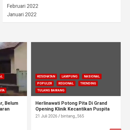
Februari 2022
Januari 2022
AL
KESEHATAN
LAMPUNG
NASIONAL
POPULER
REGIONAL
TRENDING
AYA
TULANG BAWANG
r, Belum
Herlinawati Potong Pita Di Grand
aran
Opening Klinik Kecantikan Puspita
21 Juli 2026
bintang_565