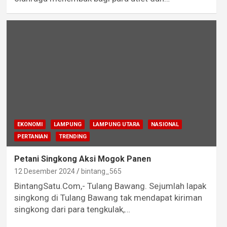
EKONOMI
LAMPUNG
LAMPUNG UTARA
NASIONAL
PERTANIAN
TRENDING
Petani Singkong Aksi Mogok Panen
12 Desember 2024
bintang_565
BintangSatu.Com,- Tulang Bawang. Sejumlah lapak
singkong di Tulang Bawang tak mendapat kiriman
singkong dari para tengkulak,…