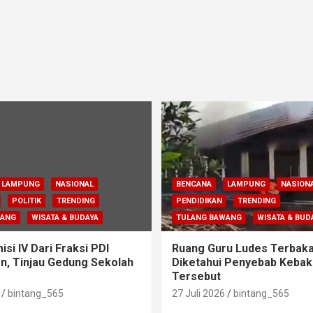
LAMPUNG
NASIONAL
BENCANA
LAMPUNG
NASION
POLITIK
TRENDING
PENDIDIKAN
TRENDING
WANG
WISATA & BUDAYA
TULANG BAWANG
WISATA & BUD
si IV Dari Fraksi PDI
Ruang Guru Ludes Terbaka
n, Tinjau Gedung Sekolah
Diketahui Penyebab Kebak
Tersebut
bintang_565
27 Juli 2026
bintang_565