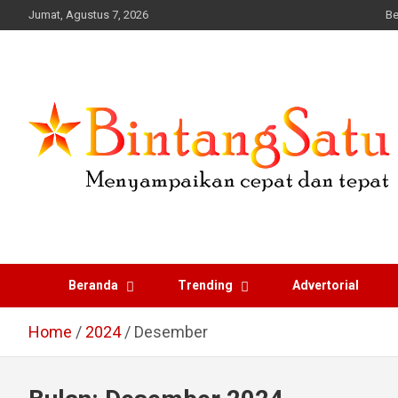
Skip
Jumat, Agustus 7, 2026
Be
to
content
Portal Berita Nasional
dan Regional
Beranda
Trending
Advertorial
Home
2024
Desember