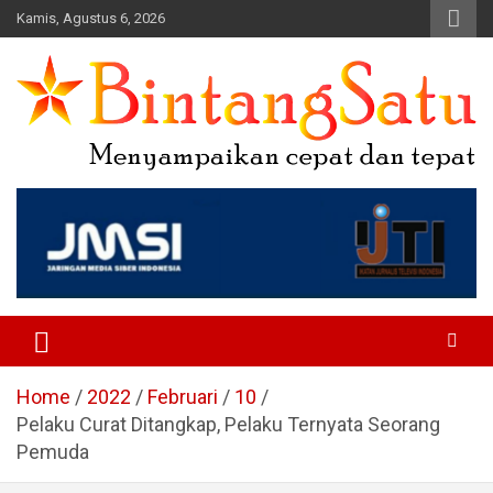
Skip
Kamis, Agustus 6, 2026
to
content
Portal Berita Nasional dan
Regional
Home
2022
Februari
10
Pelaku Curat Ditangkap, Pelaku Ternyata Seorang
Pemuda