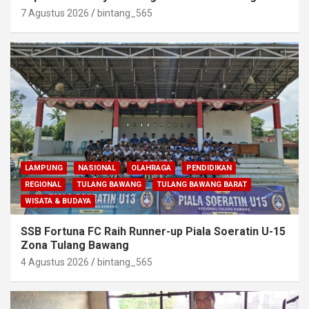
7 Agustus 2026
bintang_565
LAMPUNG
NASIONAL
OLAHRAGA
PENDIDIKAN
REGIONAL
TULANG BAWANG
TULANG BAWANG BARAT
WISATA & BUDAYA
SSB Fortuna FC Raih Runner-up Piala Soeratin U-15
Zona Tulang Bawang
4 Agustus 2026
bintang_565