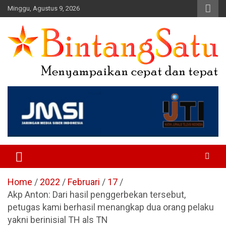
Skip
Minggu, Agustus 9, 2026
to
content
Portal Berita Nasional dan
Regional
Home
2022
Februari
17
Akp Anton: Dari hasil penggerbekan tersebut,
petugas kami berhasil menangkap dua orang pelaku
yakni berinisial TH als TN