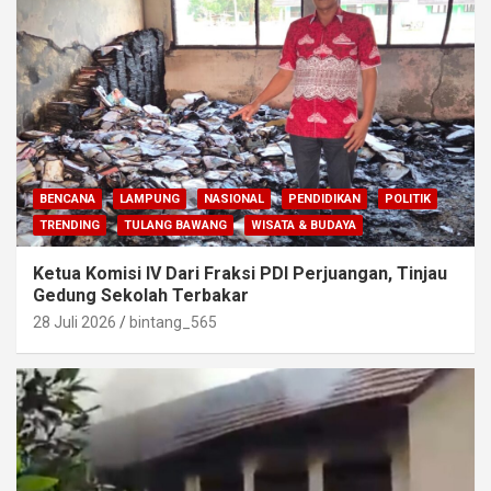
BENCANA
LAMPUNG
NASIONAL
PENDIDIKAN
POLITIK
TRENDING
TULANG BAWANG
WISATA & BUDAYA
Ketua Komisi IV Dari Fraksi PDI Perjuangan, Tinjau
Gedung Sekolah Terbakar
28 Juli 2026
bintang_565