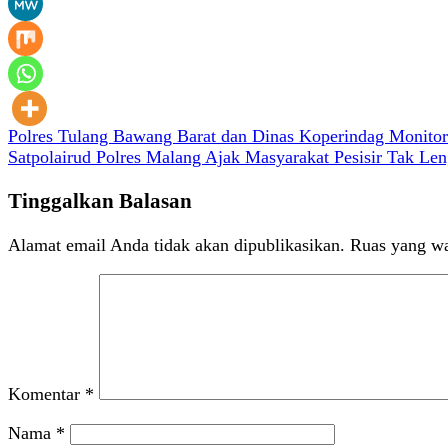
Navigasi
Polres Tulang Bawang Barat dan Dinas Koperindag Monitor
Satpolairud Polres Malang Ajak Masyarakat Pesisir Tak Len
pos
Tinggalkan Balasan
Alamat email Anda tidak akan dipublikasikan.
Ruas yang wa
Komentar
*
Nama
*