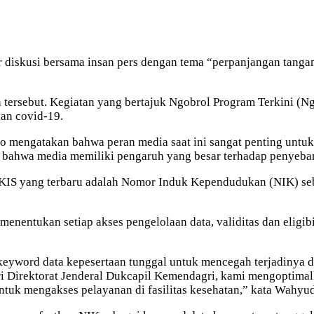
 diskusi bersama insan pers dengan tema “perpanjangan tanga
n tersebut. Kegiatan yang bertajuk Ngobrol Program Terkini (
an covid-19.
o mengatakan bahwa peran media saat ini sangat penting unt
 bahwa media memiliki pengaruh yang besar terhadap penyebar
KIS yang terbaru adalah Nomor Induk Kependudukan (NIK) seb
menentukan setiap akses pengelolaan data, validitas dan eligi
eyword data kepesertaan tunggal untuk mencegah terjadinya d
ri Direktorat Jenderal Dukcapil Kemendagri, kami mengoptim
ntuk mengakses pelayanan di fasilitas kesehatan,” kata Wahyud