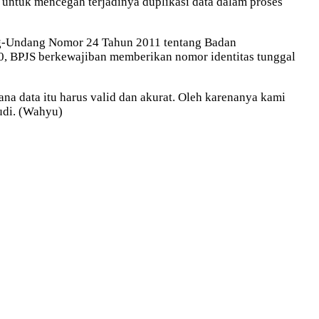
untuk mencegah terjadinya duplikasi data dalam proses
ng-Undang Nomor 24 Tahun 2011 tentang Badan
0, BPJS berkewajiban memberikan nomor identitas tunggal
 data itu harus valid dan akurat. Oleh karenanya kami
udi. (Wahyu)