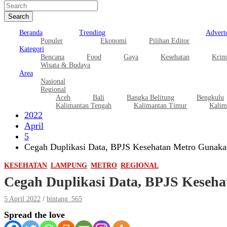
Search
Beranda
Trending
Adverto
Populer
Ekonomi
Pilihan Editor
Kategori
Bencana
Food
Gaya
Kesehatan
Krim
Wisata & Budaya
Area
Nasional
Regional
Aceh
Bali
Bangka Belitung
Bengkulu
Kalimantan Tengah
Kalimantan Timur
Kalim
2022
April
5
Cegah Duplikasi Data, BPJS Kesehatan Metro Gunaka
KESEHATAN
LAMPUNG
METRO
REGIONAL
Cegah Duplikasi Data, BPJS Keseh
5 April 2022
bintang_565
Spread the love