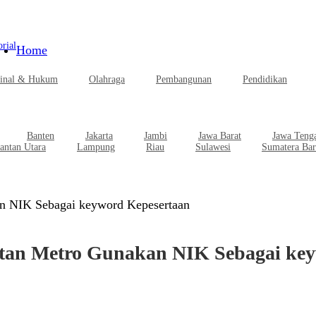
rial
Home
inal & Hukum
Olahraga
Pembangunan
Pendidikan
Banten
Jakarta
Jambi
Jawa Barat
Jawa Teng
antan Utara
Lampung
Riau
Sulawesi
Sumatera Bar
n NIK Sebagai keyword Kepesertaan
atan Metro Gunakan NIK Sebagai ke