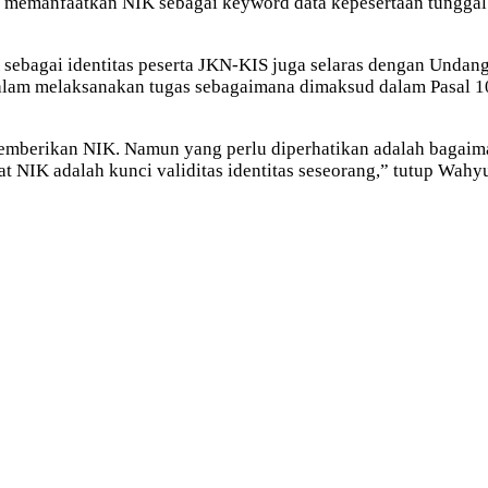
 memanfaatkan NIK sebagai keyword data kepesertaan tunggal 
ebagai identitas peserta JKN-KIS juga selaras dengan Unda
dalam melaksanakan tugas sebagaimana dimaksud dalam Pasal 1
berikan NIK. Namun yang perlu diperhatikan adalah bagaimana
NIK adalah kunci validitas identitas seseorang,” tutup Wahy