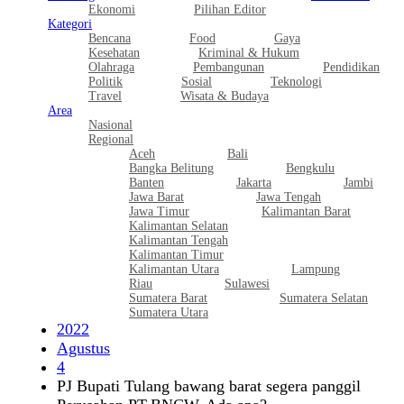
Ekonomi
Pilihan Editor
Kategori
Bencana
Food
Gaya
Kesehatan
Kriminal & Hukum
Olahraga
Pembangunan
Pendidikan
Politik
Sosial
Teknologi
Travel
Wisata & Budaya
Area
Nasional
Regional
Aceh
Bali
Bangka Belitung
Bengkulu
Banten
Jakarta
Jambi
Jawa Barat
Jawa Tengah
Jawa Timur
Kalimantan Barat
Kalimantan Selatan
Kalimantan Tengah
Kalimantan Timur
Kalimantan Utara
Lampung
Riau
Sulawesi
Sumatera Barat
Sumatera Selatan
Sumatera Utara
2022
Agustus
4
PJ Bupati Tulang bawang barat segera panggil