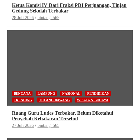
Ketua Komisi IV Dari Fraksi PDI Perjuangan, Tinjau
Gedung Sekolah Terbakar
28 Juli 2026
bintang_565
BENCANA
LAMPUNG
NASIONAL
PENDIDIKAN
TRENDING
TULANG BAWANG
WISATA & BUDAYA
Ruang Guru Ludes Terbakar, Belum Diketahui
Penyebab Kebakaran Tersebut
27 Juli 2026
bintang_565