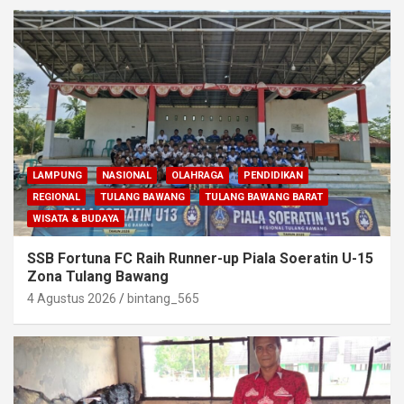
LAMPUNG
NASIONAL
OLAHRAGA
PENDIDIKAN
REGIONAL
TULANG BAWANG
TULANG BAWANG BARAT
WISATA & BUDAYA
SSB Fortuna FC Raih Runner-up Piala Soeratin U-15
Zona Tulang Bawang
4 Agustus 2026
bintang_565