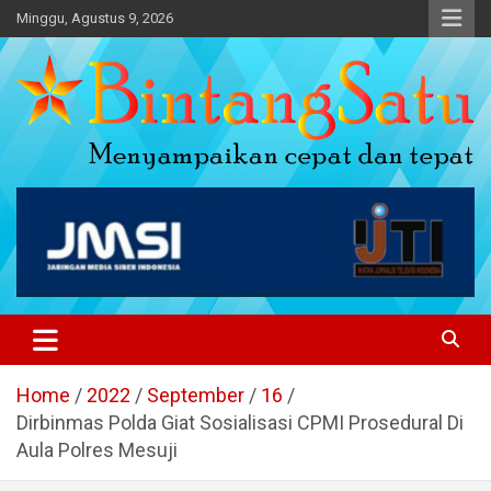
Skip
Minggu, Agustus 9, 2026
to
content
Portal Berita Nasional dan
Regional
Home
2022
September
16
Dirbinmas Polda Giat Sosialisasi CPMI Prosedural Di
Aula Polres Mesuji