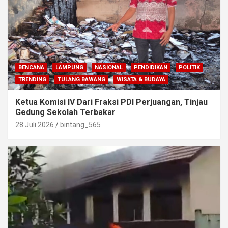
BENCANA
LAMPUNG
NASIONAL
PENDIDIKAN
POLITIK
TRENDING
TULANG BAWANG
WISATA & BUDAYA
Ketua Komisi IV Dari Fraksi PDI Perjuangan, Tinjau
Gedung Sekolah Terbakar
28 Juli 2026
bintang_565