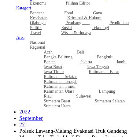
Ekonomi
Pilihan Editor
Kategori
Bencana
Food
Gaya
Kesehatan
Kriminal & Hukum
Olahraga
Pembangunan
Pendidikan
Politik
Sosial
Teknologi
Travel
Wisata & Budaya
Area
Nasional
Regional
Aceh
Bali
Bangka Belitung
Bengkulu
Banten
Jakarta
Jambi
Jawa Barat
Jawa Tengah
Jawa Timur
Kalimantan Barat
Kalimantan Selatan
Kalimantan Tengah
Kalimantan Timur
Kalimantan Utara
Lampung
Riau
Sulawesi
Sumatera Barat
Sumatera Selatan
Sumatera Utara
2022
September
27
Polsek Lawang-Malang Evakuasi Truk Gandeng