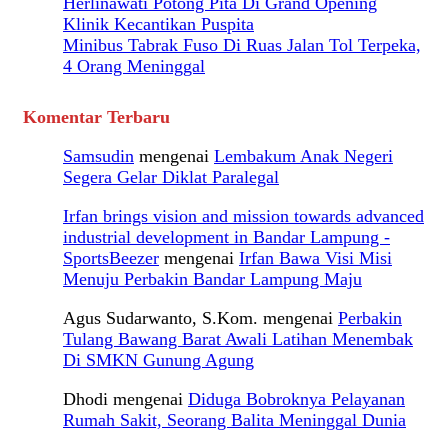
Herlinawati Potong Pita Di Grand Opening
Klinik Kecantikan Puspita
Minibus Tabrak Fuso Di Ruas Jalan Tol Terpeka,
4 Orang Meninggal
Komentar Terbaru
Samsudin
mengenai
Lembakum Anak Negeri
Segera Gelar Diklat Paralegal
Irfan brings vision and mission towards advanced
industrial development in Bandar Lampung -
SportsBeezer
mengenai
Irfan Bawa Visi Misi
Menuju Perbakin Bandar Lampung Maju
Agus Sudarwanto, S.Kom.
mengenai
Perbakin
Tulang Bawang Barat Awali Latihan Menembak
Di SMKN Gunung Agung
Dhodi
mengenai
Diduga Bobroknya Pelayanan
Rumah Sakit, Seorang Balita Meninggal Dunia