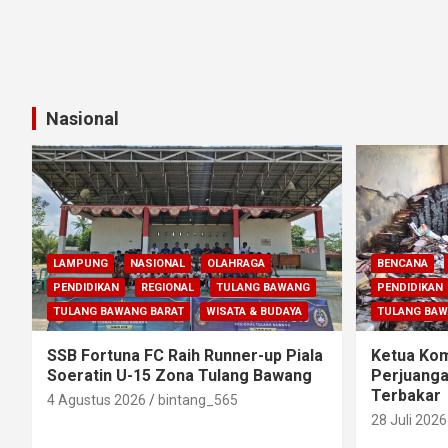
Nasional
LAMPUNG
NASIONAL
OLAHRAGA
BENCANA
PENDIDIKAN
REGIONAL
TULANG BAWANG
PENDIDIKAN
TULANG BAWANG BARAT
WISATA & BUDAYA
TULANG BA
SSB Fortuna FC Raih Runner-up Piala
Ketua Komi
Soeratin U-15 Zona Tulang Bawang
Perjuanga
Terbakar
4 Agustus 2026
bintang_565
28 Juli 2026