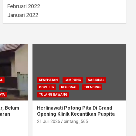
Februari 2022
Januari 2022
AL
KESEHATAN
LAMPUNG
NASIONAL
POPULER
REGIONAL
TRENDING
AYA
TULANG BAWANG
r, Belum
Herlinawati Potong Pita Di Grand
aran
Opening Klinik Kecantikan Puspita
21 Juli 2026
bintang_565