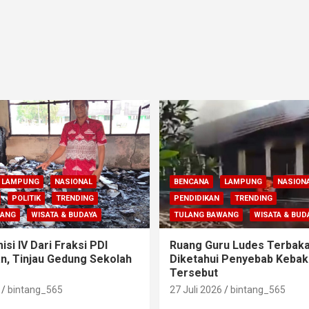
LAMPUNG
NASIONAL
BENCANA
LAMPUNG
NASION
POLITIK
TRENDING
PENDIDIKAN
TRENDING
WANG
WISATA & BUDAYA
TULANG BAWANG
WISATA & BUD
si IV Dari Fraksi PDI
Ruang Guru Ludes Terbaka
n, Tinjau Gedung Sekolah
Diketahui Penyebab Kebak
Tersebut
bintang_565
27 Juli 2026
bintang_565