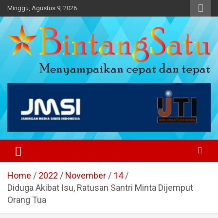
Skip
Minggu, Agustus 9, 2026
to
content
Portal Berita Nasional dan
Regional
Home
2022
November
14
Diduga Akibat Isu, Ratusan Santri Minta Dijemput
Orang Tua