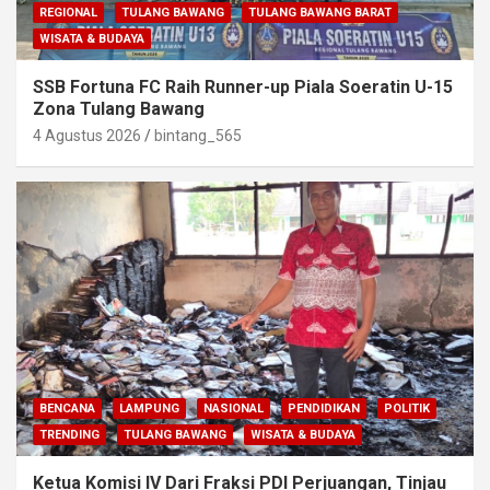
REGIONAL
TULANG BAWANG
TULANG BAWANG BARAT
WISATA & BUDAYA
SSB Fortuna FC Raih Runner-up Piala Soeratin U-15
Zona Tulang Bawang
4 Agustus 2026
bintang_565
BENCANA
LAMPUNG
NASIONAL
PENDIDIKAN
POLITIK
TRENDING
TULANG BAWANG
WISATA & BUDAYA
Ketua Komisi IV Dari Fraksi PDI Perjuangan, Tinjau