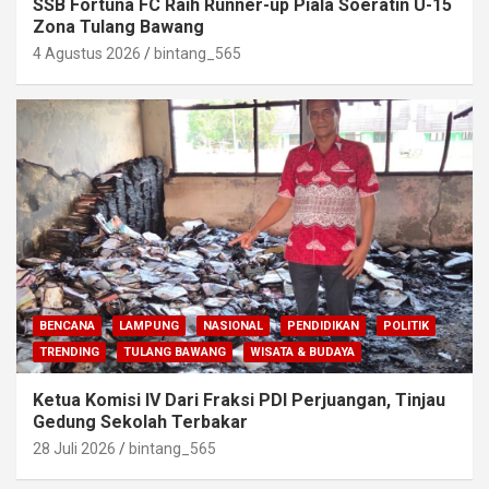
SSB Fortuna FC Raih Runner-up Piala Soeratin U-15
Zona Tulang Bawang
4 Agustus 2026
bintang_565
BENCANA
LAMPUNG
NASIONAL
PENDIDIKAN
POLITIK
TRENDING
TULANG BAWANG
WISATA & BUDAYA
Ketua Komisi IV Dari Fraksi PDI Perjuangan, Tinjau
Gedung Sekolah Terbakar
28 Juli 2026
bintang_565