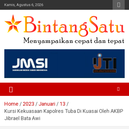
Skip
Kamis, Agustus 6, 2026
to
content
Portal Berita Nasional dan
Regional
Home
2023
Januari
13
Kursi Kekuasaan Kapolres Tuba Di Kuasai Oleh AKBP
Jibrael Bata Awi