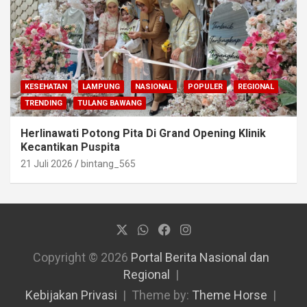
KESEHATAN
LAMPUNG
NASIONAL
POPULER
REGIONAL
TRENDING
TULANG BAWANG
Herlinawati Potong Pita Di Grand Opening Klinik
Kecantikan Puspita
21 Juli 2026
bintang_565
Copyright © 2026
Portal Berita Nasional dan
Regional
Kebijakan Privasi
Theme by:
Theme Horse