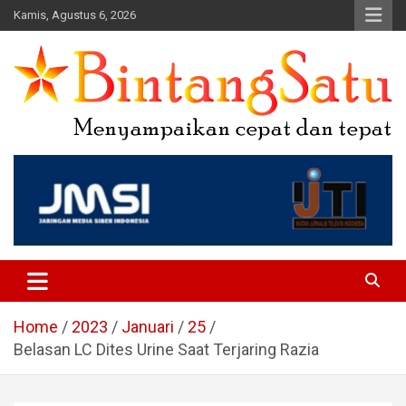
Skip
Kamis, Agustus 6, 2026
to
content
Portal Berita Nasional dan
Regional
Home
2023
Januari
25
Belasan LC Dites Urine Saat Terjaring Razia