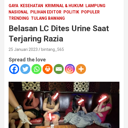
GAYA
KESEHATAN
KRIMINAL & HUKUM
LAMPUNG
NASIONAL
PILIHAN EDITOR
POLITIK
POPULER
TRENDING
TULANG BAWANG
Belasan LC Dites Urine Saat
Terjaring Razia
25 Januari 2023
bintang_565
Spread the love