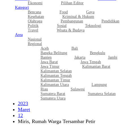
Ekonomi
Pilihan Editor
Kategori
Bencana
Food
Gaya
Kesehatan
Kriminal & Hukum
Olahraga
Pembangunan
Pendidikan
Politik
Sosial
Teknologi
Travel
Wisata & Budaya
Area
Nasional
Regional
Aceh
Bali
Bangka Belitung
Bengkulu
Banten
Jakarta
Jambi
Jawa Barat
Jawa Tengah
Jawa Timur
Kalimantan Barat
Kalimantan Selatan
Kalimantan Tengah
Kalimantan Timur
Kalimantan Utara
Lampung
Riau
Sulawesi
Sumatera Barat
Sumatera Selatan
Sumatera Utara
2023
Maret
12
Miris, Rumah Warga Tersambar Petir