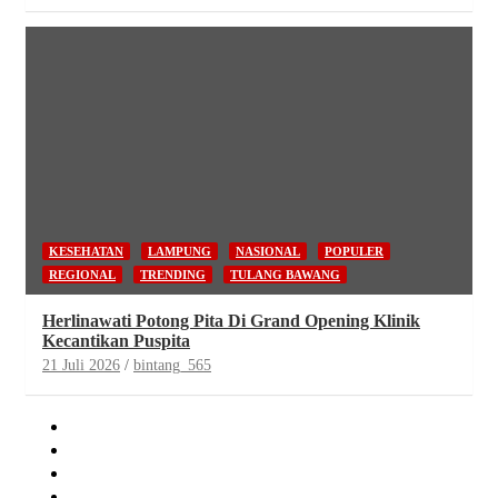
KESEHATAN
LAMPUNG
NASIONAL
POPULER
REGIONAL
TRENDING
TULANG BAWANG
Herlinawati Potong Pita Di Grand Opening Klinik
Kecantikan Puspita
21 Juli 2026
bintang_565