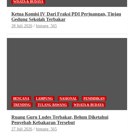
WISATA & BUDAYA
Ketua Komisi IV Dari Fraksi PDI Perjuangan, Tinjau
Gedung Sekolah Terbakar
28 Juli 2026
bintang_565
BENCANA
LAMPUNG
NASIONAL
PENDIDIKAN
TRENDING
TULANG BAWANG
WISATA & BUDAYA
Ruang Guru Ludes Terbakar, Belum Diketahui
Penyebab Kebakaran Tersebut
27 Juli 2026
bintang_565