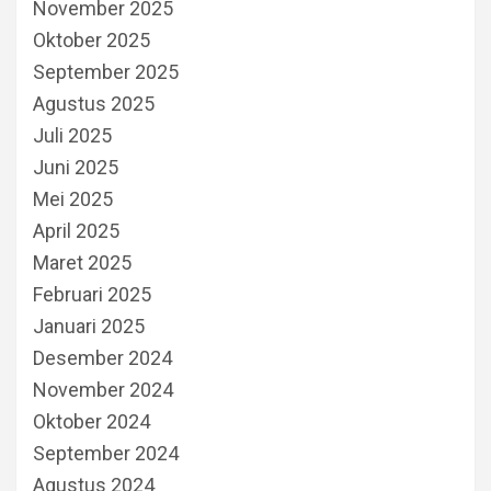
November 2025
Oktober 2025
September 2025
Agustus 2025
Juli 2025
Juni 2025
Mei 2025
April 2025
Maret 2025
Februari 2025
Januari 2025
Desember 2024
November 2024
Oktober 2024
September 2024
Agustus 2024