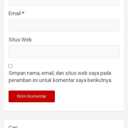
Email
*
Situs Web
Simpan nama, email, dan situs web saya pada
peramban ini untuk komentar saya berikutnya.
Cari