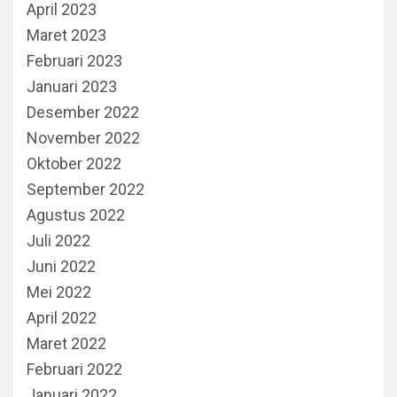
April 2023
Maret 2023
Februari 2023
Januari 2023
Desember 2022
November 2022
Oktober 2022
September 2022
Agustus 2022
Juli 2022
Juni 2022
Mei 2022
April 2022
Maret 2022
Februari 2022
Januari 2022