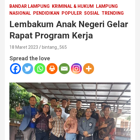
BANDAR LAMPUNG
KRIMINAL & HUKUM
LAMPUNG
NASIONAL
PENDIDIKAN
POPULER
SOSIAL
TRENDING
Lembakum Anak Negeri Gelar
Rapat Program Kerja
18 Maret 2023
bintang_565
Spread the love