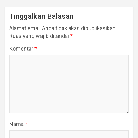
Tinggalkan Balasan
Alamat email Anda tidak akan dipublikasikan.
Ruas yang wajib ditandai
*
Komentar
*
Nama
*