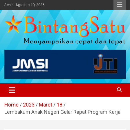
Skip
Senin, Agustus 10, 2026
to
content
Portal Berita Nasional dan
Regional
Home
2023
Maret
18
Lembakum Anak Negeri Gelar Rapat Program Kerja