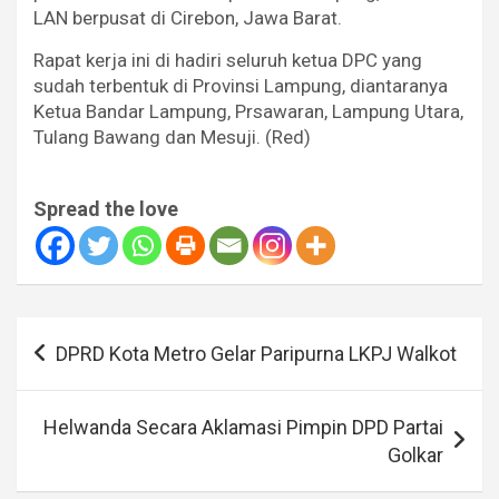
LAN berpusat di Cirebon, Jawa Barat.
Rapat kerja ini di hadiri seluruh ketua DPC yang
sudah terbentuk di Provinsi Lampung, diantaranya
Ketua Bandar Lampung, Prsawaran, Lampung Utara,
Tulang Bawang dan Mesuji. (Red)
Spread the love
Navigasi
DPRD Kota Metro Gelar Paripurna LKPJ Walkot
pos
Helwanda Secara Aklamasi Pimpin DPD Partai
Golkar