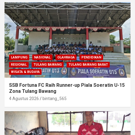
LAMPUNG
NASIONAL
OLAHRAGA
PENDIDIKAN
REGIONAL
TULANG BAWANG
TULANG BAWANG BARAT
WISATA & BUDAYA
SSB Fortuna FC Raih Runner-up Piala Soeratin U-15
Zona Tulang Bawang
4 Agustus 2026
bintang_565