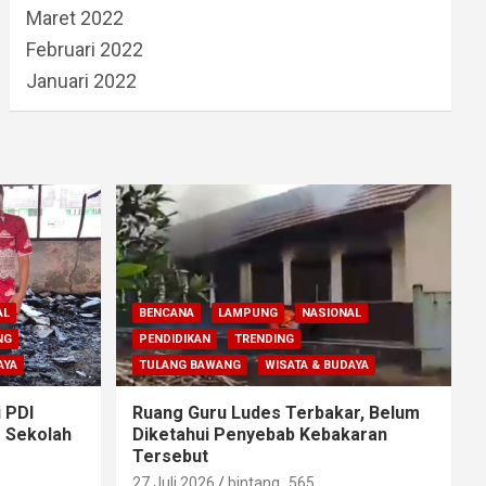
Maret 2022
Februari 2022
Januari 2022
AL
BENCANA
LAMPUNG
NASIONAL
NG
PENDIDIKAN
TRENDING
AYA
TULANG BAWANG
WISATA & BUDAYA
i PDI
Ruang Guru Ludes Terbakar, Belum
g Sekolah
Diketahui Penyebab Kebakaran
Tersebut
27 Juli 2026
bintang_565