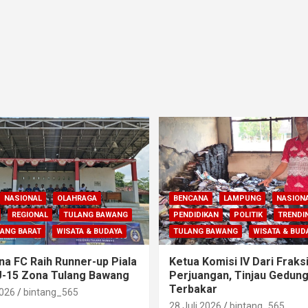
NASIONAL
OLAHRAGA
BENCANA
LAMPUNG
NASION
REGIONAL
TULANG BAWANG
PENDIDIKAN
POLITIK
TRENDI
ANG BARAT
WISATA & BUDAYA
TULANG BAWANG
WISATA & BUD
na FC Raih Runner-up Piala
Ketua Komisi IV Dari Fraks
U-15 Zona Tulang Bawang
Perjuangan, Tinjau Gedun
Terbakar
2026
bintang_565
28 Juli 2026
bintang_565