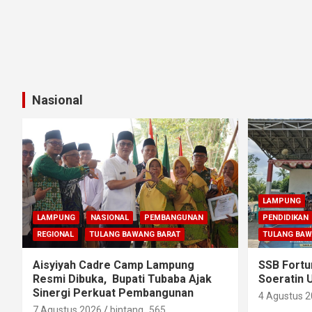
Nasional
LAMPUNG
LAMPUNG
NASIONAL
PEMBANGUNAN
PENDIDIKAN
REGIONAL
TULANG BAWANG BARAT
TULANG BAW
Aisyiyah Cadre Camp Lampung
SSB Fortu
Resmi Dibuka, Bupati Tubaba Ajak
Soeratin 
Sinergi Perkuat Pembangunan
4 Agustus 
7 Agustus 2026
bintang_565