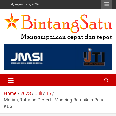
Skip
Jumat, Agustus 7, 2026
to
content
Portal Berita Nasional dan
Regional
Home
2023
Juli
16
Meriah, Ratusan Peserta Mancing Ramaikan Pasar
KUSI