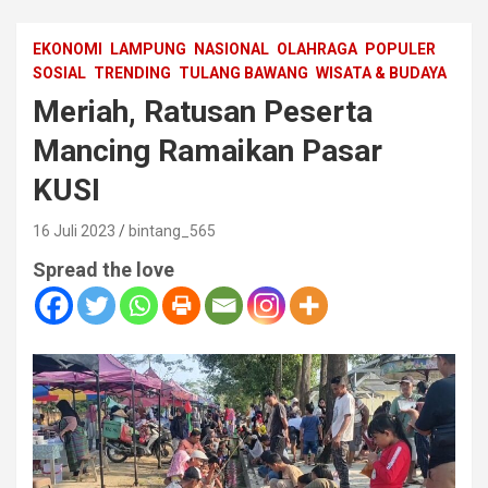
EKONOMI
LAMPUNG
NASIONAL
OLAHRAGA
POPULER
SOSIAL
TRENDING
TULANG BAWANG
WISATA & BUDAYA
Meriah, Ratusan Peserta
Mancing Ramaikan Pasar
KUSI
16 Juli 2023
bintang_565
Spread the love