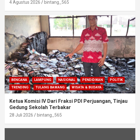
4 Agustus 2026
bintang_565
BENCANA
LAMPUNG
NASIONAL
PENDIDIKAN
POLITIK
TRENDING
TULANG BAWANG
WISATA & BUDAYA
Ketua Komisi IV Dari Fraksi PDI Perjuangan, Tinjau
Gedung Sekolah Terbakar
28 Juli 2026
bintang_565