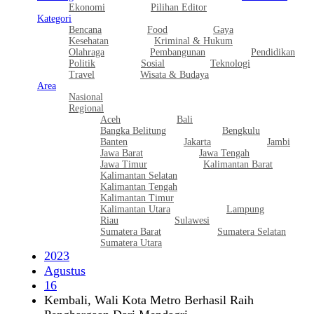
Ekonomi
Pilihan Editor
Kategori
Bencana
Food
Gaya
Kesehatan
Kriminal & Hukum
Olahraga
Pembangunan
Pendidikan
Politik
Sosial
Teknologi
Travel
Wisata & Budaya
Area
Nasional
Regional
Aceh
Bali
Bangka Belitung
Bengkulu
Banten
Jakarta
Jambi
Jawa Barat
Jawa Tengah
Jawa Timur
Kalimantan Barat
Kalimantan Selatan
Kalimantan Tengah
Kalimantan Timur
Kalimantan Utara
Lampung
Riau
Sulawesi
Sumatera Barat
Sumatera Selatan
Sumatera Utara
2023
Agustus
16
Kembali, Wali Kota Metro Berhasil Raih