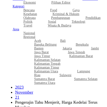
Ekonomi
Pilihan Editor
Kategori
Bencana
Food
Gaya
Kesehatan
Kriminal & Hukum
Olahraga
Pembangunan
Pendidikan
Politik
Sosial
Teknologi
Travel
Wisata & Budaya
Area
Nasional
Regional
Aceh
Bali
Bangka Belitung
Bengkulu
Banten
Jakarta
Jambi
Jawa Barat
Jawa Tengah
Jawa Timur
Kalimantan Barat
Kalimantan Selatan
Kalimantan Tengah
Kalimantan Timur
Kalimantan Utara
Lampung
Riau
Sulawesi
Sumatera Barat
Sumatera Selatan
Sumatera Utara
2023
November
21
Pengerajin Tahu Menjerit, Harga Kedelai Terus