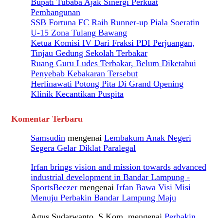
Bupati Tubaba Ajak Sinergi Perkuat
Pembangunan
SSB Fortuna FC Raih Runner-up Piala Soeratin
U-15 Zona Tulang Bawang
Ketua Komisi IV Dari Fraksi PDI Perjuangan,
Tinjau Gedung Sekolah Terbakar
Ruang Guru Ludes Terbakar, Belum Diketahui
Penyebab Kebakaran Tersebut
Herlinawati Potong Pita Di Grand Opening
Klinik Kecantikan Puspita
Komentar Terbaru
Samsudin
mengenai
Lembakum Anak Negeri
Segera Gelar Diklat Paralegal
Irfan brings vision and mission towards advanced
industrial development in Bandar Lampung -
SportsBeezer
mengenai
Irfan Bawa Visi Misi
Menuju Perbakin Bandar Lampung Maju
Agus Sudarwanto, S.Kom.
mengenai
Perbakin