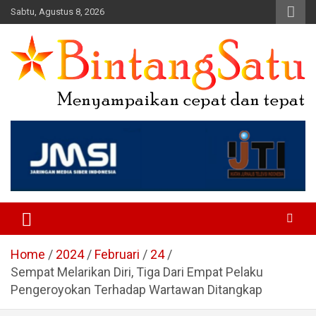
Skip
Sabtu, Agustus 8, 2026
to
content
Portal Berita Nasional dan
Regional
Home
2024
Februari
24
Sempat Melarikan Diri, Tiga Dari Empat Pelaku
Pengeroyokan Terhadap Wartawan Ditangkap