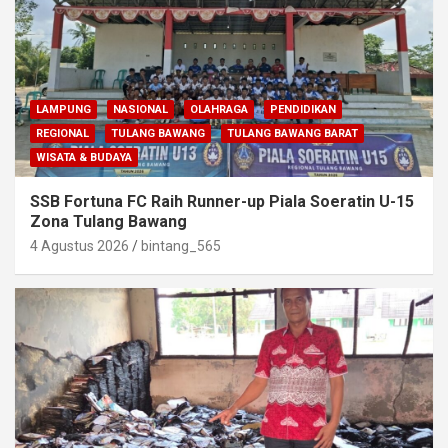
LAMPUNG
NASIONAL
OLAHRAGA
PENDIDIKAN
REGIONAL
TULANG BAWANG
TULANG BAWANG BARAT
WISATA & BUDAYA
SSB Fortuna FC Raih Runner-up Piala Soeratin U-15
Zona Tulang Bawang
4 Agustus 2026
bintang_565