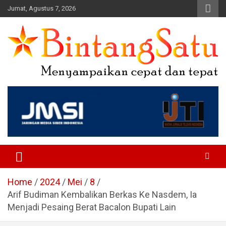
Skip
Jumat, Agustus 7, 2026
to
content
Portal Berita Nasional dan
Regional
Home
2024
Mei
8
Arif Budiman Kembalikan Berkas Ke Nasdem, Ia
Menjadi Pesaing Berat Bacalon Bupati Lain