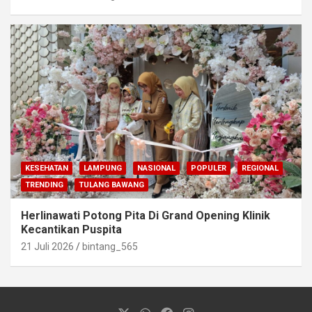
KESEHATAN
LAMPUNG
NASIONAL
POPULER
REGIONAL
TRENDING
TULANG BAWANG
Herlinawati Potong Pita Di Grand Opening Klinik
Kecantikan Puspita
21 Juli 2026
bintang_565