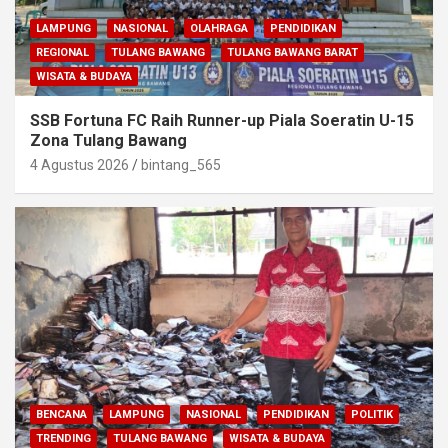
LAMPUNG
NASIONAL
OLAHRAGA
PENDIDIKAN
REGIONAL
TULANG BAWANG
TULANG BAWANG BARAT
WISATA & BUDAYA
SSB Fortuna FC Raih Runner-up Piala Soeratin U-15
Zona Tulang Bawang
4 Agustus 2026
bintang_565
BENCANA
LAMPUNG
NASIONAL
PENDIDIKAN
POLITIK
TRENDING
TULANG BAWANG
WISATA & BUDAYA