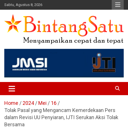
Skip
Sabtu, Agustus 8, 2026
to
content
Portal Berita Nasional dan
Regional
Home
2024
Mei
16
Tolak Pasal yang Mengancam Kemerdekaan Pers
dalam Revisi UU Penyiaran, IJTI Serukan Aksi Tolak
Bersama