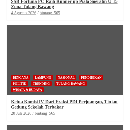
SSB Fortuna FC Raih Runner-up Piala Soeratin U-15
Zona Tulang Bawang
4 Agustus 2026
bintang_565
BENCANA
LAMPUNG
NASIONAL
PENDIDIKAN
POLITIK
TRENDING
TULANG BAWANG
WISATA & BUDAYA
Ketua Komisi IV Dari Fraksi PDI Perjuangan, Tinjau
Gedung Sekolah Terbakar
28 Juli 2026
bintang_565