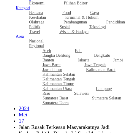
Ekonomi
Pilihan Editor
Kategori
Bencana
Food
Gaya
Kesehatan
Kriminal & Hukum
Olahraga
Pembangunan
Pendidikan
Politik
Sosial
Teknologi
Travel
Wisata & Budaya
Area
Nasional
Regional
Aceh
Bali
Bangka Belitung
Bengkulu
Banten
Jakarta
Jambi
Jawa Barat
Jawa Tengah
Jawa Timur
Kalimantan Barat
Kalimantan Selatan
Kalimantan Tengah
Kalimantan Timur
Kalimantan Utara
Lampung
Riau
Sulawesi
Sumatera Barat
Sumatera Selatan
Sumatera Utara
2024
Mei
17
Jalan Rusak Terkesan Masyarakatnya Jadi