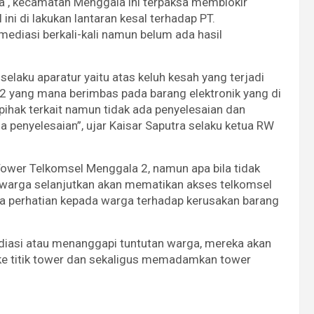
a , kecamatan Menggala ini terpaksa memblokir
ni di lakukan lantaran kesal terhadap PT.
diasi berkali-kali namun belum ada hasil
elaku aparatur yaitu atas keluh kesah yang terjadi
 2 yang mana berimbas pada barang elektronik yang di
ihak terkait namun tidak ada penyelesaian dan
da penyelesaian”, ujar Kaisar Saputra selaku ketua RW
Tower Telkomsel Menggala 2, namun apa bila tidak
n warga selanjutkan akan mematikan akses telkomsel
da perhatian kepada warga terhadap kerusakan barang
diasi atau menanggapi tuntutan warga, mereka akan
e titik tower dan sekaligus memadamkan tower