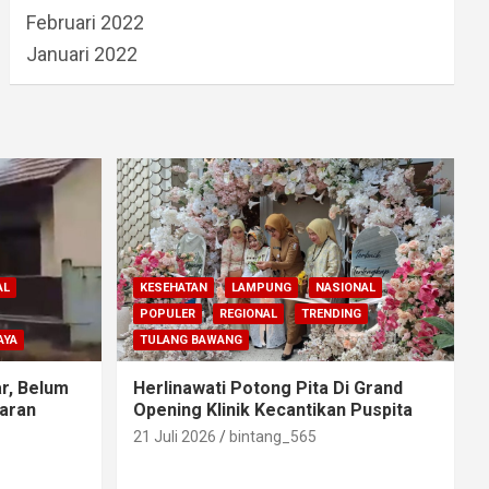
Februari 2022
Januari 2022
AL
KESEHATAN
LAMPUNG
NASIONAL
POPULER
REGIONAL
TRENDING
AYA
TULANG BAWANG
r, Belum
Herlinawati Potong Pita Di Grand
aran
Opening Klinik Kecantikan Puspita
21 Juli 2026
bintang_565