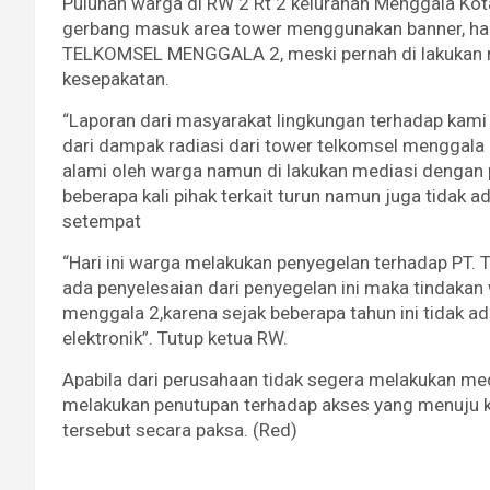
Puluhan warga di RW 2 Rt 2 kelurahan Menggala Kot
gerbang masuk area tower menggunakan banner, hal i
TELKOMSEL MENGGALA 2, meski pernah di lakukan me
kesepakatan.
“Laporan dari masyarakat lingkungan terhadap kami s
dari dampak radiasi dari tower telkomsel menggala
alami oleh warga namun di lakukan mediasi dengan p
beberapa kali pihak terkait turun namun juga tidak a
setempat
“Hari ini warga melakukan penyegelan terhadap PT. 
ada penyelesaian dari penyegelan ini maka tindaka
menggala 2,karena sejak beberapa tahun ini tidak a
elektronik”. Tutup ketua RW.
Apabila dari perusahaan tidak segera melakukan me
melakukan penutupan terhadap akses yang menuju k
tersebut secara paksa. (Red)