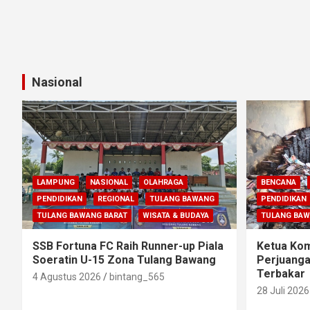
Nasional
LAMPUNG
NASIONAL
OLAHRAGA
BENCANA
PENDIDIKAN
REGIONAL
TULANG BAWANG
PENDIDIKAN
TULANG BAWANG BARAT
WISATA & BUDAYA
TULANG BA
SSB Fortuna FC Raih Runner-up Piala
Ketua Komi
Soeratin U-15 Zona Tulang Bawang
Perjuanga
Terbakar
4 Agustus 2026
bintang_565
28 Juli 2026