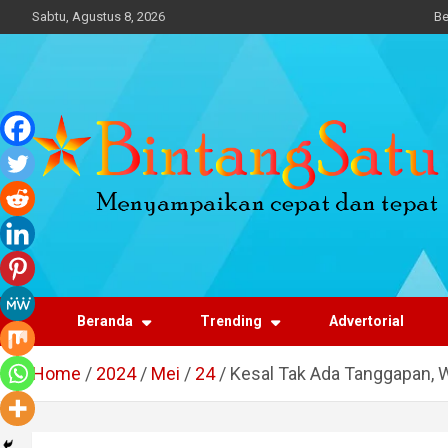
Skip
Sabtu, Agustus 8, 2026
Be
to
content
Portal Berita Nasional
dan Regional
Beranda
Trending
Advertorial
Home
2024
Mei
24
Kesal Tak Ada Tanggapan, 