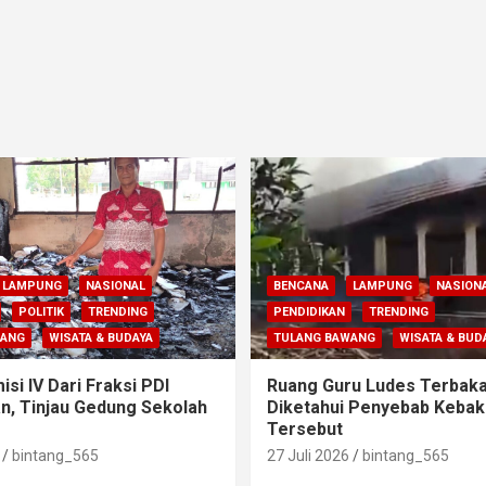
LAMPUNG
NASIONAL
BENCANA
LAMPUNG
NASION
POLITIK
TRENDING
PENDIDIKAN
TRENDING
WANG
WISATA & BUDAYA
TULANG BAWANG
WISATA & BUD
si IV Dari Fraksi PDI
Ruang Guru Ludes Terbaka
n, Tinjau Gedung Sekolah
Diketahui Penyebab Kebak
Tersebut
bintang_565
27 Juli 2026
bintang_565