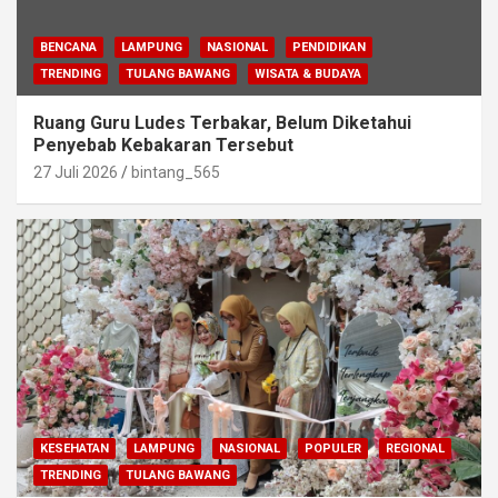
BENCANA
LAMPUNG
NASIONAL
PENDIDIKAN
TRENDING
TULANG BAWANG
WISATA & BUDAYA
Ruang Guru Ludes Terbakar, Belum Diketahui
Penyebab Kebakaran Tersebut
27 Juli 2026
bintang_565
KESEHATAN
LAMPUNG
NASIONAL
POPULER
REGIONAL
TRENDING
TULANG BAWANG