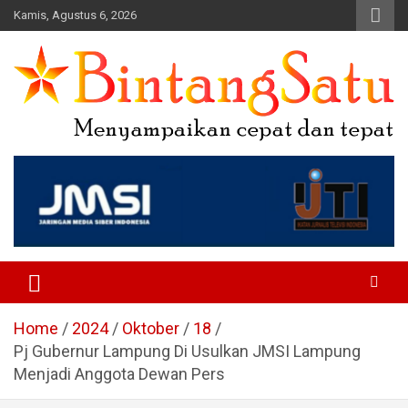
Skip
Kamis, Agustus 6, 2026
to
content
Portal Berita Nasional dan
Regional
Home
2024
Oktober
18
Pj Gubernur Lampung Di Usulkan JMSI Lampung
Menjadi Anggota Dewan Pers