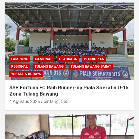
LAMPUNG
NASIONAL
OLAHRAGA
PENDIDIKAN
REGIONAL
TULANG BAWANG
TULANG BAWANG BARAT
WISATA & BUDAYA
SSB Fortuna FC Raih Runner-up Piala Soeratin U-15
Zona Tulang Bawang
4 Agustus 2026
bintang_565