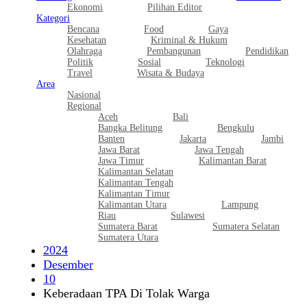
Ekonomi
Pilihan Editor
Kategori
Bencana
Food
Gaya
Kesehatan
Kriminal & Hukum
Olahraga
Pembangunan
Pendidikan
Politik
Sosial
Teknologi
Travel
Wisata & Budaya
Area
Nasional
Regional
Aceh
Bali
Bangka Belitung
Bengkulu
Banten
Jakarta
Jambi
Jawa Barat
Jawa Tengah
Jawa Timur
Kalimantan Barat
Kalimantan Selatan
Kalimantan Tengah
Kalimantan Timur
Kalimantan Utara
Lampung
Riau
Sulawesi
Sumatera Barat
Sumatera Selatan
Sumatera Utara
2024
Desember
10
Keberadaan TPA Di Tolak Warga