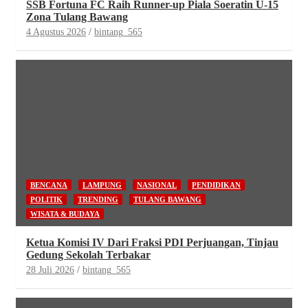
SSB Fortuna FC Raih Runner-up Piala Soeratin U-15
Zona Tulang Bawang
4 Agustus 2026
bintang_565
BENCANA
LAMPUNG
NASIONAL
PENDIDIKAN
POLITIK
TRENDING
TULANG BAWANG
WISATA & BUDAYA
Ketua Komisi IV Dari Fraksi PDI Perjuangan, Tinjau
Gedung Sekolah Terbakar
28 Juli 2026
bintang_565