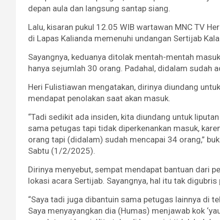
depan aula dan langsung santap siang.
Lalu, kisaran pukul 12.05 WIB wartawan MNC TV Heri
di Lapas Kalianda memenuhi undangan Sertijab Kala
Sayangnya, keduanya ditolak mentah-mentah masuk
hanya sejumlah 30 orang. Padahal, didalam sudah 
Heri Fulistiawan mengatakan, dirinya diundang untu
mendapat penolakan saat akan masuk.
“Tadi sedikit ada insiden, kita diundang untuk liputa
sama petugas tapi tidak diperkenankan masuk, karena
orang tapi (didalam) sudah mencapai 34 orang,” buka 
Sabtu (1/2/2025).
Dirinya menyebut, sempat mendapat bantuan dari p
lokasi acara Sertijab. Sayangnya, hal itu tak digubri
“Saya tadi juga dibantuin sama petugas lainnya di 
Saya menyayangkan dia (Humas) menjawab kok ‘yaudah