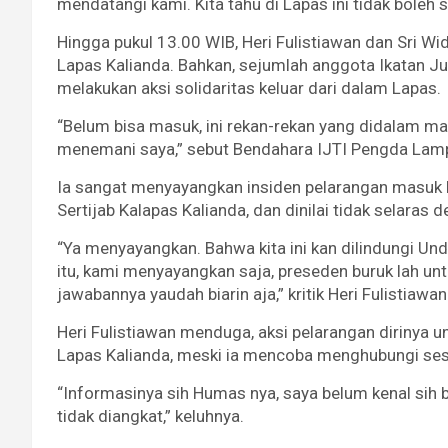
mendatangi kami. Kita tahu di Lapas ini tidak boleh
Hingga pukul 13.00 WIB, Heri Fulistiawan dan Sri 
Lapas Kalianda. Bahkan, sejumlah anggota Ikatan Ju
melakukan aksi solidaritas keluar dari dalam Lapas.
“Belum bisa masuk, ini rekan-rekan yang didalam ma
menemani saya,” sebut Bendahara IJTI Pengda Lamp
Ia sangat menyayangkan insiden pelarangan masuk k
Sertijab Kalapas Kalianda, dan dinilai tidak selara
“Ya menyayangkan. Bahwa kita ini kan dilindungi Un
itu, kami menyayangkan saja, preseden buruk lah unt
jawabannya yaudah biarin aja,” kritik Heri Fulistiawan
Heri Fulistiawan menduga, aksi pelarangan dirinya 
Lapas Kalianda, meski ia mencoba menghubungi sese
“Informasinya sih Humas nya, saya belum kenal sih 
tidak diangkat,” keluhnya.