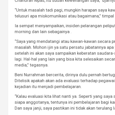
Chandran lepas, itu sudah kewenangan saya,” ujarny
“Untuk masalah tadi pagi, mungkin harapan saya ka
telusuri apa miskomunikasi atau bagaimana,” timpal
Ia sempat menyampaikan, insiden pelarangan peliput
morning dan lain sebagainya .
“Saya yang mendatangi atau kawan-kawan secara pri
masalah. Mohon ijin ya satu persatu jabatannya apa 
setelah ini akan saya sampaikan keberatan saudara-s
lagi. Hal-hal yang lain yang bisa kita selesaikan se
media,” tegasnya.
Beni Nurrahman bercerita, dirinya dulu pernah bertu
Ditelisik apakah akan ada evaluasi terhadap pegawai
kejadian itu menjadi pembelajaran.
“Kalau evaluasi kita lihat nanti ya. Seperti yang sa
siapa anggotanya, tentunya ini pembelajaran bagi kam
Dan saya janji, saya pastikan ini tidak akan terulang la