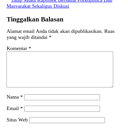
Tatap Muka Kapolsek Bersama Forkopimca Dan
Masyarakat Sekaligus Diskusi
Tinggalkan Balasan
Alamat email Anda tidak akan dipublikasikan.
Ruas
yang wajib ditandai
*
Komentar
*
Nama
*
Email
*
Situs Web