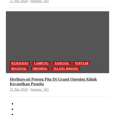
27 Juli 2026
bintang_565
KESEHATAN
LAMPUNG
NASIONAL
POPULER
REGIONAL
TRENDING
TULANG BAWANG
Herlinawati Potong Pita Di Grand Opening Klinik
Kecantikan Puspita
21 Juli 2026
bintang_565