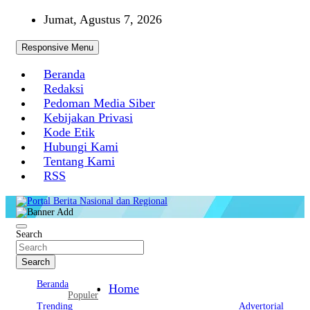
Skip
Jumat, Agustus 7, 2026
to
content
Responsive Menu
Beranda
Redaksi
Pedoman Media Siber
Kebijakan Privasi
Kode Etik
Hubungi Kami
Tentang Kami
RSS
Portal Berita Nasional dan Regional
Search
Search
Beranda
Home
Populer
Trending
Advertorial