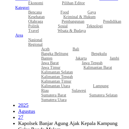
Ekonomi
Pilihan Editor
Kategori
Bencana
Food
Gaya
Kesehatan
Kriminal & Hukum
Olahraga
Pembangunan
Pendidikan
Politik
Sosial
Teknologi
Travel
Wisata & Budaya
Area
Nasional
Regional
Aceh
Bali
Bangka Belitung
Bengkulu
Banten
Jakarta
Jambi
Jawa Barat
Jawa Tengah
Jawa Timur
Kalimantan Barat
Kalimantan Selatan
Kalimantan Tengah
Kalimantan Timur
Kalimantan Utara
Lampung
Riau
Sulawesi
Sumatera Barat
Sumatera Selatan
Sumatera Utara
2025
Agustus
27
Kapolsek Banjar Agung Ajak Kepala Kampung