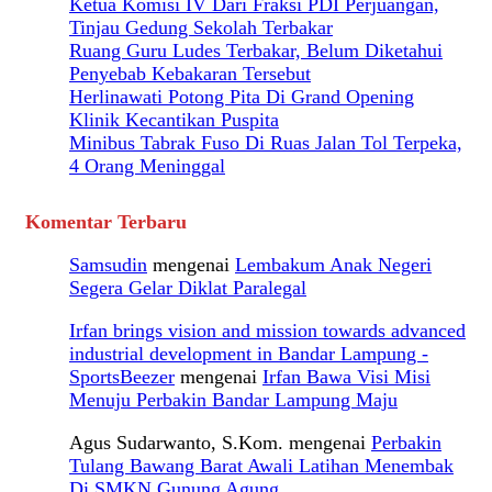
Ketua Komisi IV Dari Fraksi PDI Perjuangan,
Tinjau Gedung Sekolah Terbakar
Ruang Guru Ludes Terbakar, Belum Diketahui
Penyebab Kebakaran Tersebut
Herlinawati Potong Pita Di Grand Opening
Klinik Kecantikan Puspita
Minibus Tabrak Fuso Di Ruas Jalan Tol Terpeka,
4 Orang Meninggal
Komentar Terbaru
Samsudin
mengenai
Lembakum Anak Negeri
Segera Gelar Diklat Paralegal
Irfan brings vision and mission towards advanced
industrial development in Bandar Lampung -
SportsBeezer
mengenai
Irfan Bawa Visi Misi
Menuju Perbakin Bandar Lampung Maju
Agus Sudarwanto, S.Kom.
mengenai
Perbakin
Tulang Bawang Barat Awali Latihan Menembak
Di SMKN Gunung Agung