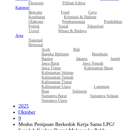
Ekonomi
Pilihan Editor
Kategori
Bencana
Food
Gaya
Kesehatan
Kriminal & Hukum
Olahraga
Pembangunan
Pendidikan
Politik
Sosial
Teknologi
Travel
Wisata & Budaya
Area
Nasional
Regional
Aceh
Bali
Bangka Belitung
Bengkulu
Banten
Jakarta
Jambi
Jawa Barat
Jawa Tengah
Jawa Timur
Kalimantan Barat
Kalimantan Selatan
Kalimantan Tengah
Kalimantan Timur
Kalimantan Utara
Lampung
Riau
Sulawesi
Sumatera Barat
Sumatera Selatan
Sumatera Utara
2025
Oktober
9
Modus Penipuan Berkedok Kerja Sama LPG!