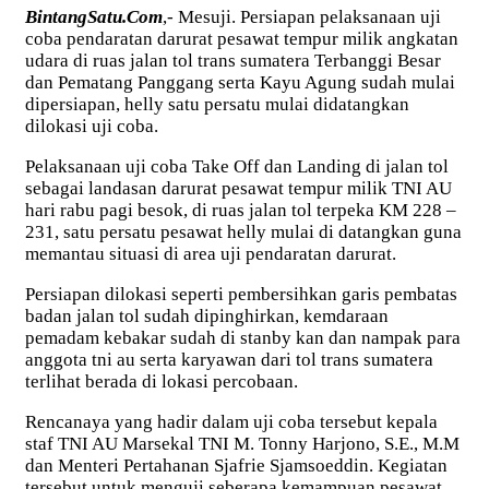
BintangSatu.Com
,- Mesuji. Persiapan pelaksanaan uji
coba pendaratan darurat pesawat tempur milik angkatan
udara di ruas jalan tol trans sumatera Terbanggi Besar
dan Pematang Panggang serta Kayu Agung sudah mulai
dipersiapan, helly satu persatu mulai didatangkan
dilokasi uji coba.
Pelaksanaan uji coba Take Off dan Landing di jalan tol
sebagai landasan darurat pesawat tempur milik TNI AU
hari rabu pagi besok, di ruas jalan tol terpeka KM 228 –
231, satu persatu pesawat helly mulai di datangkan guna
memantau situasi di area uji pendaratan darurat.
Persiapan dilokasi seperti pembersihkan garis pembatas
badan jalan tol sudah dipinghirkan, kemdaraan
pemadam kebakar sudah di stanby kan dan nampak para
anggota tni au serta karyawan dari tol trans sumatera
terlihat berada di lokasi percobaan.
Rencanaya yang hadir dalam uji coba tersebut kepala
staf TNI AU Marsekal TNI M. Tonny Harjono, S.E., M.M
dan Menteri Pertahanan Sjafrie Sjamsoeddin. Kegiatan
tersebut untuk menguji seberapa kemampuan pesawat