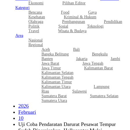
Ekonomi
Pilihan Editor
Kategori
Bencana
Food
Gaya
Kesehatan
Kriminal & Hukum
Olahraga
Pembangunan
Pendidikan
Politik
Sosial
Teknologi
Travel
Wisata & Budaya
Area
Nasional
Regional
Aceh
Bali
Bangka Belitung
Bengkulu
Banten
Jakarta
Jambi
Jawa Barat
Jawa Tengah
Jawa Timur
Kalimantan Barat
Kalimantan Selatan
Kalimantan Tengah
Kalimantan Timur
Kalimantan Utara
Lampung
Riau
Sulawesi
Sumatera Barat
Sumatera Selatan
Sumatera Utara
2026
Februari
10
Uji Coba Pendaratan Darurat Pesawat Tempur