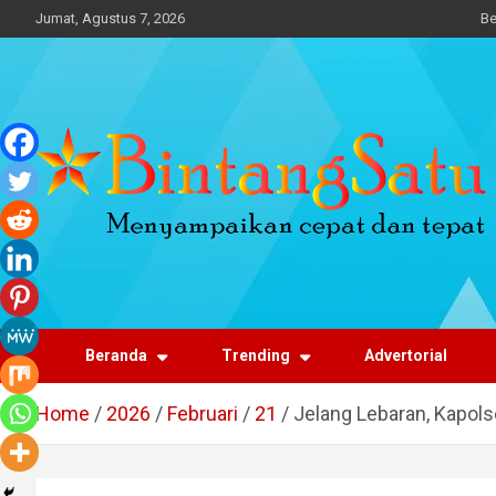
Skip
Jumat, Agustus 7, 2026
Be
to
content
Portal Berita Nasional
dan Regional
Beranda
Trending
Advertorial
Home
2026
Februari
21
Jelang Lebaran, Kapo