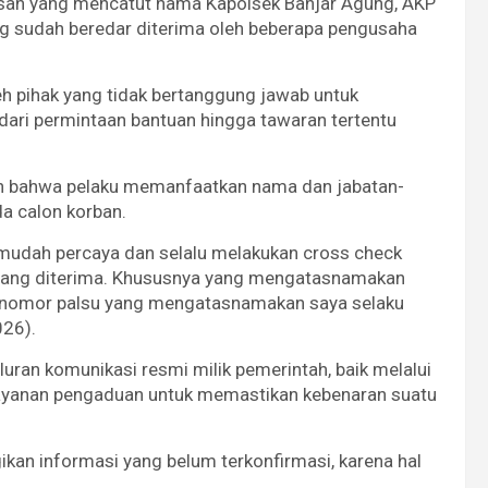
esan yang mencatut nama Kapolsek Banjar Agung, AKP
g sudah beredar diterima oleh beberapa pengusaha
h pihak yang tidak bertanggung jawab untuk
ari permintaan bantuan hingga tawaran tertentu
n bahwa pelaku memanfaatkan nama dan jabatan-
a calon korban.
mudah percaya dan selalu melakukan cross check
yang diterima. Khususnya yang mengatasnamakan
sus nomor palsu yang mengatasnamakan saya selaku
026).
ran komunikasi resmi milik pemerintah, baik melalui
k layanan pengaduan untuk memastikan kebenaran suatu
an informasi yang belum terkonfirmasi, karena hal