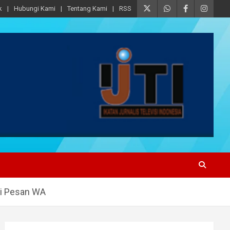
k
Hubungi Kami
Tentang Kami
RSS
ui Pesan WA