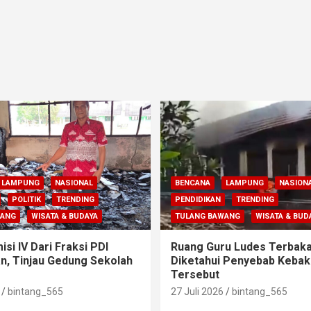
LAMPUNG
NASIONAL
BENCANA
LAMPUNG
NASION
POLITIK
TRENDING
PENDIDIKAN
TRENDING
WANG
WISATA & BUDAYA
TULANG BAWANG
WISATA & BUD
si IV Dari Fraksi PDI
Ruang Guru Ludes Terbaka
n, Tinjau Gedung Sekolah
Diketahui Penyebab Kebak
Tersebut
bintang_565
27 Juli 2026
bintang_565