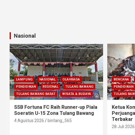
Nasional
LAMPUNG
NASIONAL
OLAHRAGA
BENCANA
PENDIDIKAN
REGIONAL
TULANG BAWANG
PENDIDIKAN
TULANG BAWANG BARAT
WISATA & BUDAYA
TULANG BA
SSB Fortuna FC Raih Runner-up Piala
Ketua Komi
Soeratin U-15 Zona Tulang Bawang
Perjuanga
Terbakar
4 Agustus 2026
bintang_565
28 Juli 2026