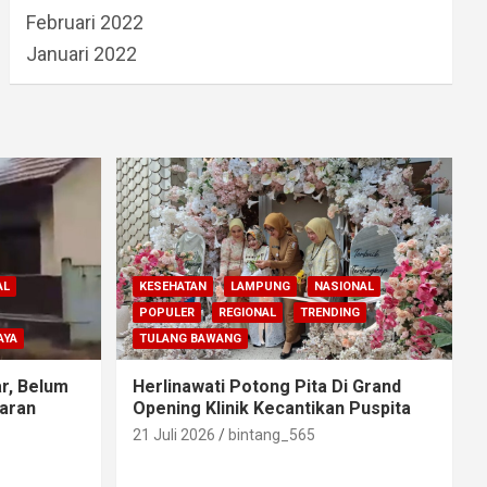
Februari 2022
Januari 2022
AL
KESEHATAN
LAMPUNG
NASIONAL
POPULER
REGIONAL
TRENDING
AYA
TULANG BAWANG
r, Belum
Herlinawati Potong Pita Di Grand
aran
Opening Klinik Kecantikan Puspita
21 Juli 2026
bintang_565