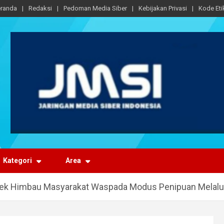
randa
Redaksi
Pedoman Media Siber
Kebijakan Privasi
Kode Eti
Kategori
Area
lsek Himbau Masyarakat Waspada Modus Penipuan Melal