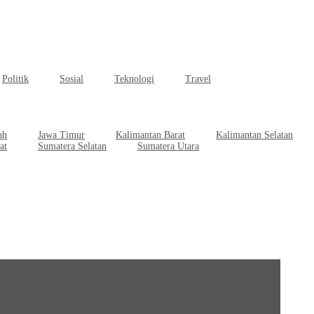
Politik
Sosial
Teknologi
Travel
ah
Jawa Timur
Kalimantan Barat
Kalimantan Selatan
at
Sumatera Selatan
Sumatera Utara