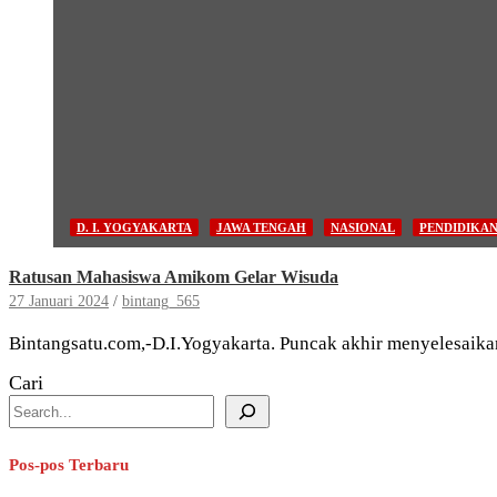
D. I. YOGYAKARTA
JAWA TENGAH
NASIONAL
PENDIDIKA
Ratusan Mahasiswa Amikom Gelar Wisuda
27 Januari 2024
bintang_565
Bintangsatu.com,-D.I.Yogyakarta. Puncak akhir menyelesaik
Cari
Pos-pos Terbaru