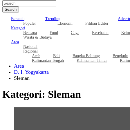
Search
Beranda
Trending
Adverto
Populer
Ekonomi
Pilihan Editor
Kategori
Bencana
Food
Gaya
Kesehatan
Krim
Wisata & Budaya
Area
Nasional
Regional
Aceh
Bali
Bangka Belitung
Bengkulu
Kalimantan Tengah
Kalimantan Timur
Kalim
Area
D. I. Yogyakarta
Sleman
Kategori:
Sleman