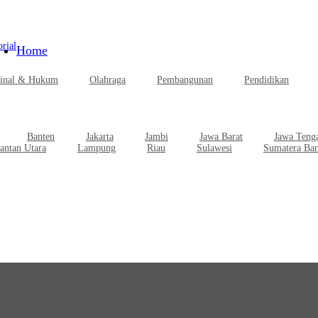
rial
Home
inal & Hukum
Olahraga
Pembangunan
Pendidikan
Banten
Jakarta
Jambi
Jawa Barat
Jawa Teng
antan Utara
Lampung
Riau
Sulawesi
Sumatera Bar