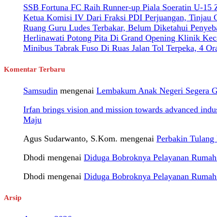
SSB Fortuna FC Raih Runner-up Piala Soeratin U-15
Ketua Komisi IV Dari Fraksi PDI Perjuangan, Tinjau
Ruang Guru Ludes Terbakar, Belum Diketahui Penyeb
Herlinawati Potong Pita Di Grand Opening Klinik Kec
Minibus Tabrak Fuso Di Ruas Jalan Tol Terpeka, 4 O
Komentar Terbaru
Samsudin
mengenai
Lembakum Anak Negeri Segera Gel
Irfan brings vision and mission towards advanced ind
Maju
Agus Sudarwanto, S.Kom.
mengenai
Perbakin Tulan
Dhodi
mengenai
Diduga Bobroknya Pelayanan Rumah S
Dhodi
mengenai
Diduga Bobroknya Pelayanan Rumah S
Arsip