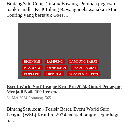
BintangSatu.Com,- Tulang Bawang. Puluhan pegawai
bank mandiri KCP Tulang Bawang melaksanakan Mini
Touring yang bertajuk Goes…
EKONOMI
LAMPUNG
LAMPUNG BARAT
NASIONAL
OLAHRAGA
PESISIR BARAT
POPULER
TRENDING
WISATA & BUDAYA
Event World Surf League Krui Pro 2024, Omzet Pedagang
Menjadi Naik 100 Persen.
31 Mei 2024
bintang_565
BintangSatu.com,- Pesisir Barat. Event World Surf
League (WSL) Krui Pro 2024 menjadi angin segar bagi
para…