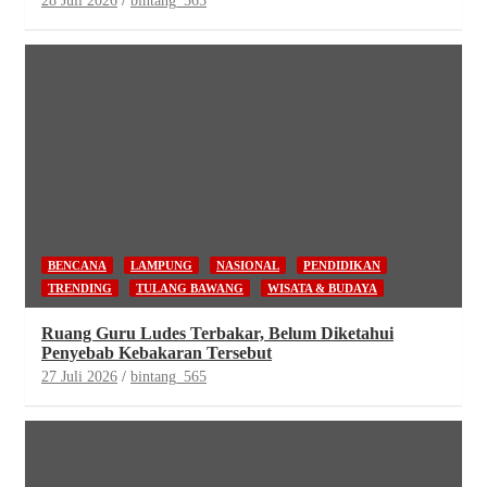
28 Juli 2026
bintang_565
BENCANA
LAMPUNG
NASIONAL
PENDIDIKAN
TRENDING
TULANG BAWANG
WISATA & BUDAYA
Ruang Guru Ludes Terbakar, Belum Diketahui
Penyebab Kebakaran Tersebut
27 Juli 2026
bintang_565