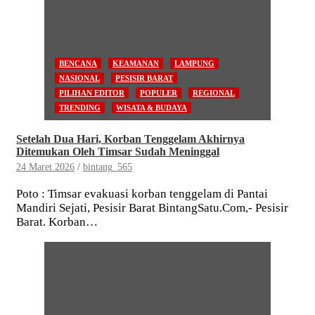
BENCANA
KEAMANAN
LAMPUNG
NASIONAL
PESISIR BARAT
PILIHAN EDITOR
POPULER
REGIONAL
TRENDING
WISATA & BUDAYA
Setelah Dua Hari, Korban Tenggelam Akhirnya
Ditemukan Oleh Timsar Sudah Meninggal
24 Maret 2026
bintang_565
Poto : Timsar evakuasi korban tenggelam di Pantai
Mandiri Sejati, Pesisir Barat BintangSatu.Com,- Pesisir
Barat. Korban…