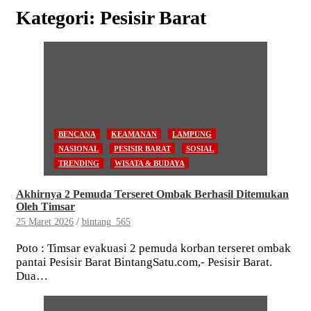
Kategori:
Pesisir Barat
BENCANA
KEAMANAN
LAMPUNG
NASIONAL
PESISIR BARAT
SOSIAL
TRENDING
WISATA & BUDAYA
Akhirnya 2 Pemuda Terseret Ombak Berhasil Ditemukan
Oleh Timsar
25 Maret 2026
bintang_565
Poto : Timsar evakuasi 2 pemuda korban terseret ombak
pantai Pesisir Barat BintangSatu.com,- Pesisir Barat.
Dua…