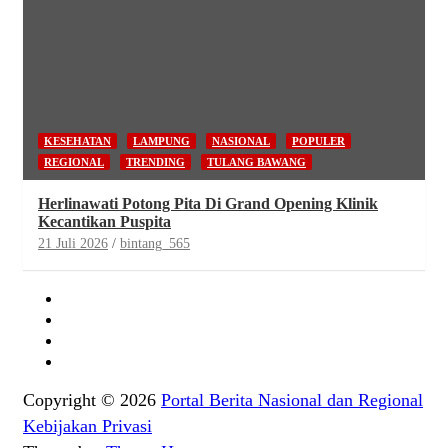
KESEHATAN
LAMPUNG
NASIONAL
POPULER
REGIONAL
TRENDING
TULANG BAWANG
Herlinawati Potong Pita Di Grand Opening Klinik
Kecantikan Puspita
21 Juli 2026
bintang_565
Copyright © 2026
Portal Berita Nasional dan Regional
Kebijakan Privasi