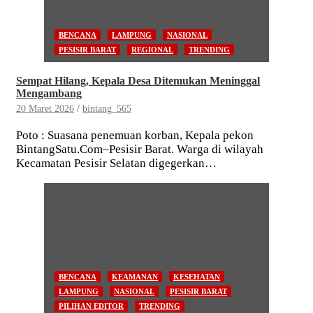
BENCANA
LAMPUNG
NASIONAL
PESISIR BARAT
REGIONAL
TRENDING
Sempat Hilang, Kepala Desa Ditemukan Meninggal
Mengambang
20 Maret 2026
bintang_565
Poto : Suasana penemuan korban, Kepala pekon
BintangSatu.Com–Pesisir Barat. Warga di wilayah
Kecamatan Pesisir Selatan digegerkan…
BENCANA
KEAMANAN
KESEHATAN
LAMPUNG
NASIONAL
PESISIR BARAT
PILIHAN EDITOR
TRENDING