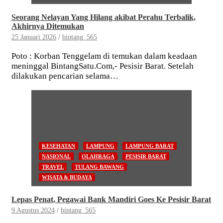
Seorang Nelayan Yang Hilang akibat Perahu Terbalik,
Akhirnya Ditemukan
25 Januari 2026
bintang_565
Poto : Korban Tenggelam di temukan dalam keadaan
meninggal BintangSatu.Com,- Pesisir Barat. Setelah
dilakukan pencarian selama…
KESEHATAN
LAMPUNG
LAMPUNG BARAT
NASIONAL
OLAHRAGA
PESISIR BARAT
TRAVEL
TULANG BAWANG
WISATA & BUDAYA
Lepas Penat, Pegawai Bank Mandiri Goes Ke Pesisir Barat
9 Agustus 2024
bintang_565