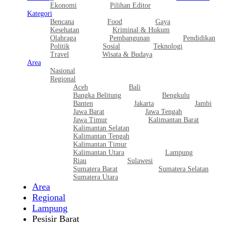
Ekonomi
Pilihan Editor
Kategori
Bencana
Food
Gaya
Kesehatan
Kriminal & Hukum
Olahraga
Pembangunan
Pendidikan
Politik
Sosial
Teknologi
Travel
Wisata & Budaya
Area
Nasional
Regional
Aceh
Bali
Bangka Belitung
Bengkulu
Banten
Jakarta
Jambi
Jawa Barat
Jawa Tengah
Jawa Timur
Kalimantan Barat
Kalimantan Selatan
Kalimantan Tengah
Kalimantan Timur
Kalimantan Utara
Lampung
Riau
Sulawesi
Sumatera Barat
Sumatera Selatan
Sumatera Utara
Area
Regional
Lampung
Pesisir Barat