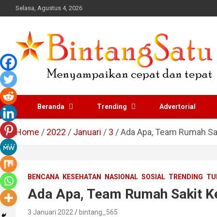
Skip
Selasa, Agustus 4, 2026
to
content
Portal Berita Nasional
Beranda
Trending
Advertorial
dan Regional
Home
2022
Januari
3
Ada Apa, Team Rumah Sa
BENCANA
KESEHATAN
NASIONAL
SOSIAL
TRENDING
TU
Ada Apa, Team Rumah Sakit K
3 Januari 2022
bintang_565