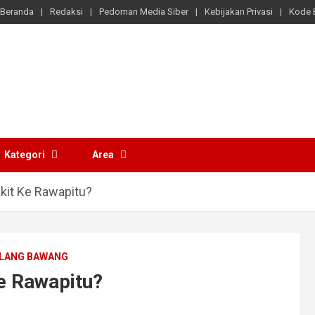
Beranda
Redaksi
Pedoman Media Siber
Kebijakan Privasi
Kode E
Kategori
Area
kit Ke Rawapitu?
LANG BAWANG
e Rawapitu?