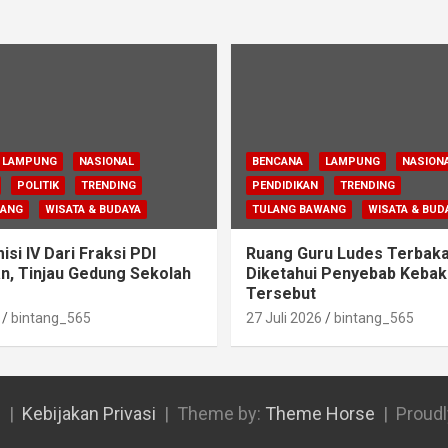
LAMPUNG
NASIONAL
BENCANA
LAMPUNG
NASION
POLITIK
TRENDING
PENDIDIKAN
TRENDING
WANG
WISATA & BUDAYA
TULANG BAWANG
WISATA & BUD
si IV Dari Fraksi PDI
Ruang Guru Ludes Terbaka
n, Tinjau Gedung Sekolah
Diketahui Penyebab Kebak
Tersebut
bintang_565
27 Juli 2026
bintang_565
l
Kebijakan Privasi
Theme by:
Theme Horse
Proud