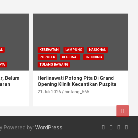
AL
KESEHATAN
LAMPUNG
NASIONAL
POPULER
REGIONAL
TRENDING
AYA
TULANG BAWANG
r, Belum
Herlinawati Potong Pita Di Grand
aran
Opening Klinik Kecantikan Puspita
21 Juli 2026
bintang_565
ly Powered by:
WordPress