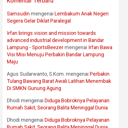
Komentar Terbaru
Samsudin
mengenai
Lembakum Anak Negeri
Segera Gelar Diklat Paralegal
Irfan brings vision and mission towards
advanced industrial development in Bandar
Lampung - SportsBeezer
mengenai
Irfan Bawa
Visi Misi Menuju Perbakin Bandar Lampung
Maju
Agus Sudarwanto, S.Kom.
mengenai
Perbakin
Tulang Bawang Barat Awali Latihan Menembak
Di SMKN Gunung Agung
Dhodi
mengenai
Diduga Bobroknya Pelayanan
Rumah Sakit, Seorang Balita Meninggal Dunia
Dhodi
mengenai
Diduga Bobroknya Pelayanan
Rumah Sakit, Seorang Balita Meninggal Dunia