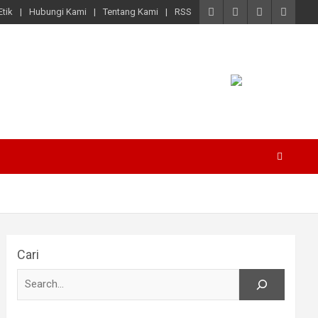
tik
Hubungi Kami
Tentang Kami
RSS
Cari