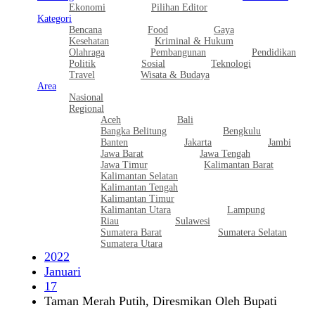
Ekonomi
Pilihan Editor
Kategori
Bencana
Food
Gaya
Kesehatan
Kriminal & Hukum
Olahraga
Pembangunan
Pendidikan
Politik
Sosial
Teknologi
Travel
Wisata & Budaya
Area
Nasional
Regional
Aceh
Bali
Bangka Belitung
Bengkulu
Banten
Jakarta
Jambi
Jawa Barat
Jawa Tengah
Jawa Timur
Kalimantan Barat
Kalimantan Selatan
Kalimantan Tengah
Kalimantan Timur
Kalimantan Utara
Lampung
Riau
Sulawesi
Sumatera Barat
Sumatera Selatan
Sumatera Utara
2022
Januari
17
Taman Merah Putih, Diresmikan Oleh Bupati