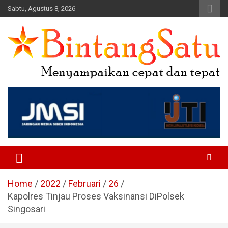
Skip
Sabtu, Agustus 8, 2026
to
content
Portal Berita Nasional dan
Regional
Home
2022
Februari
26
Kapolres Tinjau Proses Vaksinansi DiPolsek
Singosari