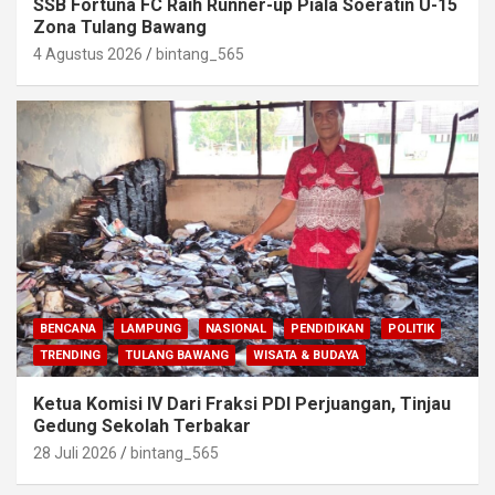
SSB Fortuna FC Raih Runner-up Piala Soeratin U-15
Zona Tulang Bawang
4 Agustus 2026
bintang_565
BENCANA
LAMPUNG
NASIONAL
PENDIDIKAN
POLITIK
TRENDING
TULANG BAWANG
WISATA & BUDAYA
Ketua Komisi IV Dari Fraksi PDI Perjuangan, Tinjau
Gedung Sekolah Terbakar
28 Juli 2026
bintang_565