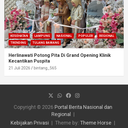
KESEHATAN
LAMPUNG
NASIONAL
POPULER
REGIONAL
TRENDING
TULANG BAWANG
Herlinawati Potong Pita Di Grand Opening Klinik
Kecantikan Puspita
21 Juli 2026
bintang_565
Copyright © 2026
Portal Berita Nasional dan
Regional
Kebijakan Privasi
Theme by:
Theme Horse