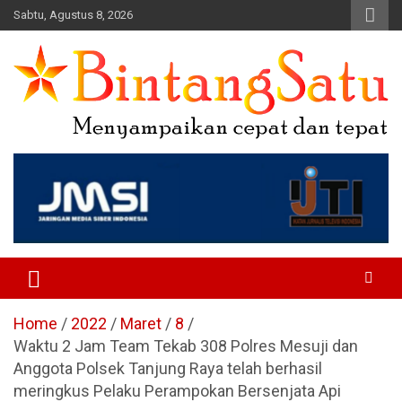
Skip
Sabtu, Agustus 8, 2026
to
content
Portal Berita Nasional dan
Regional
Home
2022
Maret
8
Waktu 2 Jam Team Tekab 308 Polres Mesuji dan
Anggota Polsek Tanjung Raya telah berhasil
meringkus Pelaku Perampokan Bersenjata Api