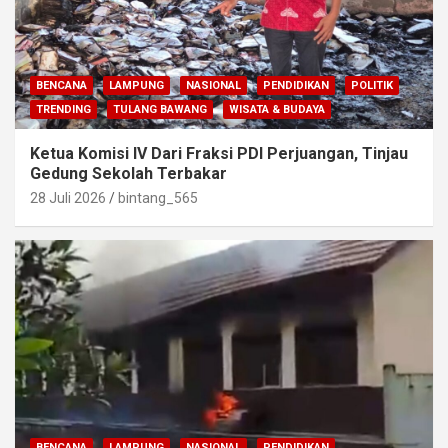
BENCANA
LAMPUNG
NASIONAL
PENDIDIKAN
POLITIK
TRENDING
TULANG BAWANG
WISATA & BUDAYA
Ketua Komisi IV Dari Fraksi PDI Perjuangan, Tinjau
Gedung Sekolah Terbakar
28 Juli 2026
bintang_565
BENCANA
LAMPUNG
NASIONAL
PENDIDIKAN