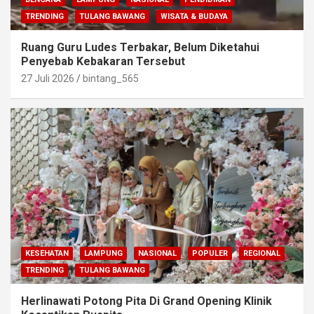
TRENDING
TULANG BAWANG
WISATA & BUDAYA
Ruang Guru Ludes Terbakar, Belum Diketahui
Penyebab Kebakaran Tersebut
27 Juli 2026
bintang_565
KESEHATAN
LAMPUNG
NASIONAL
POPULER
REGIONAL
TRENDING
TULANG BAWANG
Herlinawati Potong Pita Di Grand Opening Klinik