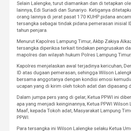
Selain Lalengke, turut diamankan dan di tetapkan 
lainnya, Edi Suriadi dan Sunariyo. Ketiganya diteta
orang lainnya di jerat pasat 170 KUHP pidana anca
tersangka sebagai tindak pidana pemerasan inisial 
tahun penjara.
Menurut Kapolres Lampung Timur, Akbp Zakiya Alkazar
tersangka diperiksa terkait tindakan pengrusakan da
mapolres dan wilayah hukum Polres Lampung Timur
Kapolres menjelaskan awal terjadinya kericuhan, D
ID atas dugaan pemerasan, sehingga Wilson Lalen
bersama anggotanya dengan kondisi emosi kemudia
ucapan yang di kirim oleh tokoh adat dan dipasang 
Dalam jumpa pers yang di gelar, Ketua PPWI ini dib
apa yang menjadi keinginannya, Ketua PPWI Wilson
Maaf, kepada Tokoh adat, Masyarakat Lampung Timu
PPWI.
Para tersangka ini Wilson Lalengke selaku Ketua 