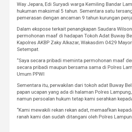
Way Jepara, Edi Suryadi warga Kemiling Bandar La
hukuman maksimal 5 tahun. Sementara satu tersangka
pemerasan dengan ancaman 9 tahun kurungan penja
Dalam ekspose terkait penangkapan Saudara Wilso
permohonan maaf di hadapan Tokoh Adat Buway Beli
Kapolres AKBP Zaky Alkazar, Wakasdim 0429 Mayor 
Setempat.
“Saya secara pribadi meminta permohonan maaf den
secara pribadi maupun bersama sama di Polres Lamp
Umum PPWI
Sementara itu, perwakilan dari tokoh adat Buway Be
papan ucapan yang ada di halaman Polres Lampung,
namun persoalan hukum tetap kami serahkan kepada 
“Kami mewakili rekan rekan adat, memaafkan kepada
ranah kami dan sudah ditangani oleh Polres Lampun