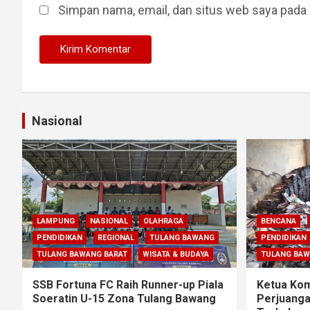
Simpan nama, email, dan situs web saya pada 
Nasional
LAMPUNG
NASIONAL
OLAHRAGA
BENCANA
PENDIDIKAN
REGIONAL
TULANG BAWANG
PENDIDIKAN
TULANG BAWANG BARAT
WISATA & BUDAYA
TULANG BA
SSB Fortuna FC Raih Runner-up Piala
Ketua Komi
Soeratin U-15 Zona Tulang Bawang
Perjuanga