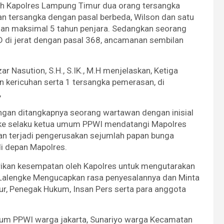
oleh Kapolres Lampung Timur dua orang tersangka
pkan tersangka dengan pasal berbeda, Wilson dan satu
man maksimal 5 tahun penjara. Sedangkan seorang
ID di jerat dengan pasal 368, ancamanan sembilan
 Nasution, S.H., S.IK., M.H menjelaskan, Ketiga
n kericuhan serta 1 tersangka pemerasan, di
,
engan ditangkapnya seorang wartawan dengan inisial
gke selaku ketua umum PPWI mendatangi Mapolres
n terjadi pengerusakan sejumlah papan bunga
di depan Mapolres.
erikan kesempatan oleh Kapolres untuk mengutarakan
 Lalengke Mengucapkan rasa penyesalannya dan Minta
r, Penegak Hukum, Insan Pers serta para anggota
Umum PPWI warga jakarta, Sunariyo warga Kecamatan