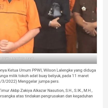
m PPWI, Meminta Maaf
pnya Ketua Umum PPWI, Wilson Lalengke yang diduga
nga milik tokoh adat buay beliyuk, pada 11 maret
4/3/2022) Menggelar jumpa pers.
ur Akbp Zakiya Alkazar Nasution, S.H., S.IK., M.H ,
ersangka atas tindakan pengrusakan dan kegaduhan