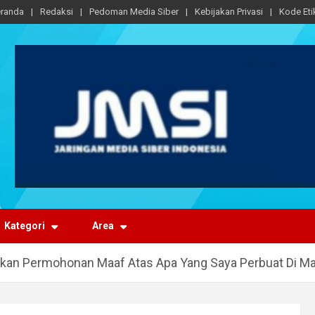
randa
Redaksi
Pedoman Media Siber
Kebijakan Privasi
Kode Eti
Kategori
Area
kan Permohonan Maaf Atas Apa Yang Saya Perbuat Di M