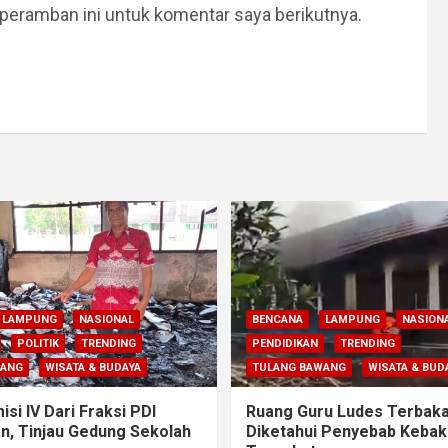
peramban ini untuk komentar saya berikutnya.
LAMPUNG
NASIONAL
BENCANA
LAMPUNG
NASION
POLITIK
TRENDING
PENDIDIKAN
TRENDING
WANG
WISATA & BUDAYA
TULANG BAWANG
WISATA & BUD
si IV Dari Fraksi PDI
Ruang Guru Ludes Terbaka
n, Tinjau Gedung Sekolah
Diketahui Penyebab Kebak