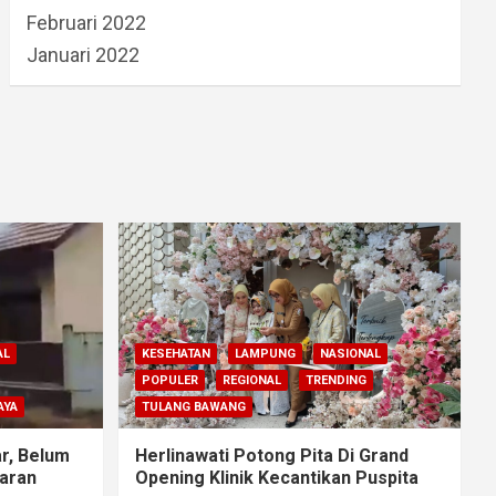
Februari 2022
Januari 2022
AL
KESEHATAN
LAMPUNG
NASIONAL
POPULER
REGIONAL
TRENDING
AYA
TULANG BAWANG
r, Belum
Herlinawati Potong Pita Di Grand
aran
Opening Klinik Kecantikan Puspita