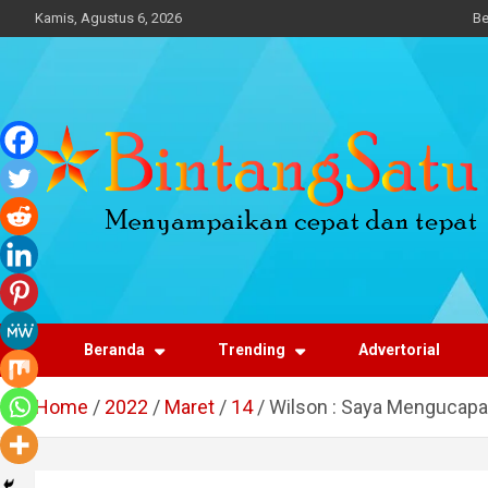
Skip
Kamis, Agustus 6, 2026
Be
to
content
Portal Berita Nasional
dan Regional
Beranda
Trending
Advertorial
Home
2022
Maret
14
Wilson : Saya Mengucapa