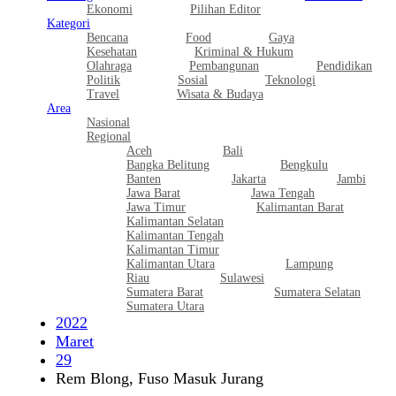
Ekonomi
Pilihan Editor
Kategori
Bencana
Food
Gaya
Kesehatan
Kriminal & Hukum
Olahraga
Pembangunan
Pendidikan
Politik
Sosial
Teknologi
Travel
Wisata & Budaya
Area
Nasional
Regional
Aceh
Bali
Bangka Belitung
Bengkulu
Banten
Jakarta
Jambi
Jawa Barat
Jawa Tengah
Jawa Timur
Kalimantan Barat
Kalimantan Selatan
Kalimantan Tengah
Kalimantan Timur
Kalimantan Utara
Lampung
Riau
Sulawesi
Sumatera Barat
Sumatera Selatan
Sumatera Utara
2022
Maret
29
Rem Blong, Fuso Masuk Jurang