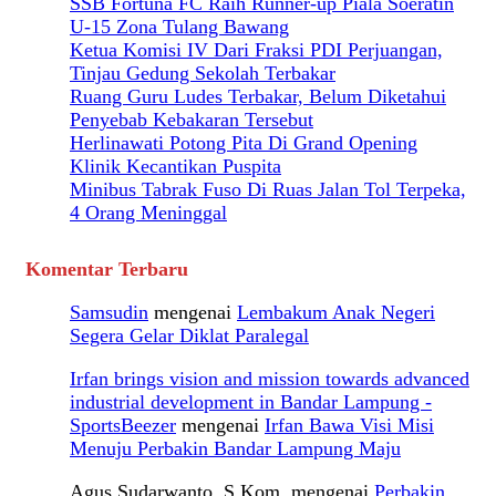
SSB Fortuna FC Raih Runner-up Piala Soeratin
U-15 Zona Tulang Bawang
Ketua Komisi IV Dari Fraksi PDI Perjuangan,
Tinjau Gedung Sekolah Terbakar
Ruang Guru Ludes Terbakar, Belum Diketahui
Penyebab Kebakaran Tersebut
Herlinawati Potong Pita Di Grand Opening
Klinik Kecantikan Puspita
Minibus Tabrak Fuso Di Ruas Jalan Tol Terpeka,
4 Orang Meninggal
Komentar Terbaru
Samsudin
mengenai
Lembakum Anak Negeri
Segera Gelar Diklat Paralegal
Irfan brings vision and mission towards advanced
industrial development in Bandar Lampung -
SportsBeezer
mengenai
Irfan Bawa Visi Misi
Menuju Perbakin Bandar Lampung Maju
Agus Sudarwanto, S.Kom.
mengenai
Perbakin