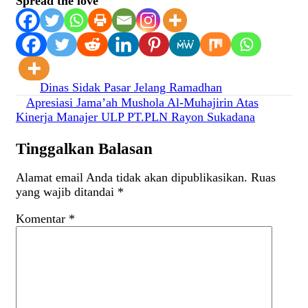
Spread the love
Navigasi
Dinas Sidak Pasar Jelang Ramadhan
Apresiasi Jama’ah Mushola Al-Muhajirin Atas
pos
Kinerja Manajer ULP PT.PLN Rayon Sukadana
Tinggalkan Balasan
Alamat email Anda tidak akan dipublikasikan.
Ruas
yang wajib ditandai
*
Komentar
*