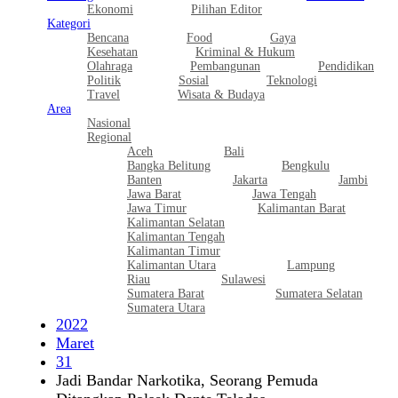
Ekonomi
Pilihan Editor
Kategori
Bencana
Food
Gaya
Kesehatan
Kriminal & Hukum
Olahraga
Pembangunan
Pendidikan
Politik
Sosial
Teknologi
Travel
Wisata & Budaya
Area
Nasional
Regional
Aceh
Bali
Bangka Belitung
Bengkulu
Banten
Jakarta
Jambi
Jawa Barat
Jawa Tengah
Jawa Timur
Kalimantan Barat
Kalimantan Selatan
Kalimantan Tengah
Kalimantan Timur
Kalimantan Utara
Lampung
Riau
Sulawesi
Sumatera Barat
Sumatera Selatan
Sumatera Utara
2022
Maret
31
Jadi Bandar Narkotika, Seorang Pemuda