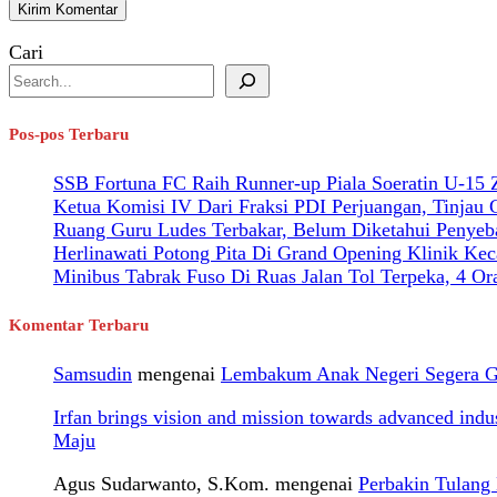
Cari
Pos-pos Terbaru
SSB Fortuna FC Raih Runner-up Piala Soeratin U-15
Ketua Komisi IV Dari Fraksi PDI Perjuangan, Tinjau
Ruang Guru Ludes Terbakar, Belum Diketahui Penyeb
Herlinawati Potong Pita Di Grand Opening Klinik Kec
Minibus Tabrak Fuso Di Ruas Jalan Tol Terpeka, 4 O
Komentar Terbaru
Samsudin
mengenai
Lembakum Anak Negeri Segera Gel
Irfan brings vision and mission towards advanced ind
Maju
Agus Sudarwanto, S.Kom.
mengenai
Perbakin Tulan