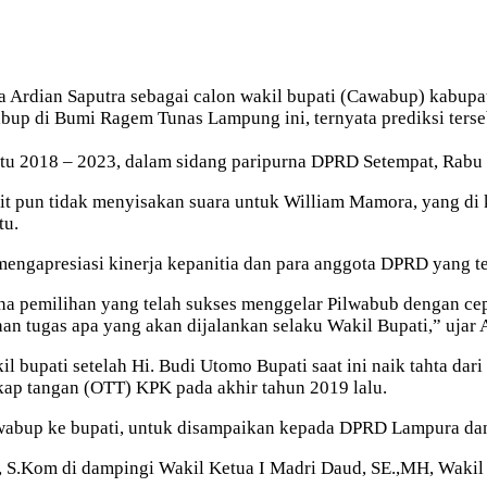
dian Saputra sebagai calon wakil bupati (Cawabup) kabupat
up di Bumi Ragem Tunas Lampung ini, ternyata prediksi terseb
tu 2018 – 2023, dalam sidang paripurna DPRD Setempat, Rabu 
it pun tidak menyisakan suara untuk William Mamora, yang di k
tu.
mengapresiasi kinerja kepanitia dan para anggota DPRD yang t
ana pemilihan yang telah sukses menggelar Pilwabub dengan ce
n tugas apa yang akan dijalankan selaku Wakil Bupati,” ujar 
l bupati setelah Hi. Budi Utomo Bupati saat ini naik tahta d
ap tangan (OTT) KPK pada akhir tahun 2019 lalu.
wabup ke bupati, untuk disampaikan kepada DPRD Lampura dan
S.Kom di dampingi Wakil Ketua I Madri Daud, SE.,MH, Wakil Ke