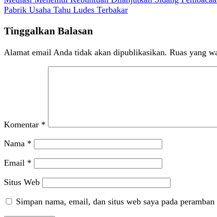
Navigasi
Pabrik Usaha Tahu Ludes Terbakar
pos
Tinggalkan Balasan
Alamat email Anda tidak akan dipublikasikan.
Ruas yang wa
Komentar
*
Nama
*
Email
*
Situs Web
Simpan nama, email, dan situs web saya pada peramban 