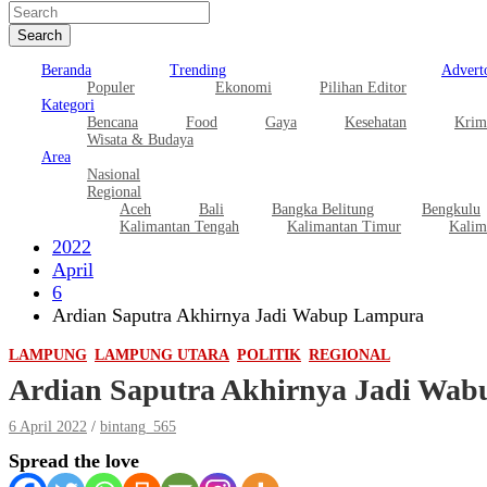
Search
Beranda
Trending
Adverto
Populer
Ekonomi
Pilihan Editor
Kategori
Bencana
Food
Gaya
Kesehatan
Krim
Wisata & Budaya
Area
Nasional
Regional
Aceh
Bali
Bangka Belitung
Bengkulu
Kalimantan Tengah
Kalimantan Timur
Kalim
2022
April
6
Ardian Saputra Akhirnya Jadi Wabup Lampura
LAMPUNG
LAMPUNG UTARA
POLITIK
REGIONAL
Ardian Saputra Akhirnya Jadi Wa
6 April 2022
bintang_565
Spread the love