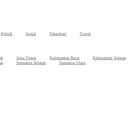
Politik
Sosial
Teknologi
Travel
ah
Jawa Timur
Kalimantan Barat
Kalimantan Selatan
at
Sumatera Selatan
Sumatera Utara