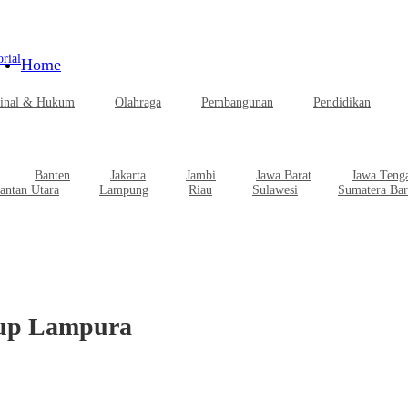
rial
Home
inal & Hukum
Olahraga
Pembangunan
Pendidikan
Banten
Jakarta
Jambi
Jawa Barat
Jawa Teng
antan Utara
Lampung
Riau
Sulawesi
Sumatera Bar
bup Lampura