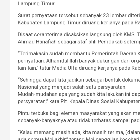
Lampung Timur.
Surat pernyataan tersebut sebanyak 23 lembar diteri
Kabupaten Lampung Timur diruang kerjanya pada Ra
Disaat serahterima disaksikan langsung oleh KMS. To
Ahmad Hanafiah sebagai staf ahli Pemdakab setemp
“Terimakasih sudah membantu Pemerintah Daerah 
pernyataan. Alhamdulillah banyak dukungan dari or
lain-lain,” tutur Media Ulfa diruang kerjanya pada R
“Sehingga dapat kita jadikan sebagai bentuk doku
Nasional yang menjadi salah satu persyaratan.
Mudah-mudahan apa yang sudah kita lakukan ini da
persyaratan,” kata Plt. Kepala Dinas Sosial Kabupat
Pintu terbuka bagi elemen masyarakat yang akan m
sebanyak-banyaknya atau tidak terbatas sampai pad
“Kalau memang masih ada, kita masih terima, (dalam
ada semua Mei akhir,” terang Mei panggilan kesehari