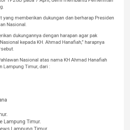
akor TP2GD pada 7 April, demi membantu Pemerintah
g.
at yang memberikan dukungan dan berharap Presiden
an Nasional.
erikan dukungannya dengan harapan agar pak
Nasional kepada KH. Ahmad Hanafiah,” harapnya
rsebut.
r Pahlawan Nasional atas nama KH Ahmad Hanafiah
 Lampung Timur, dari :
ana
mur.
ne Lampung Timur.
inews Lampung Timur.