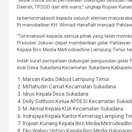
“Mulai minta surat pernyataan dukungan sesudah r
Daerah, TP2GD dan ahli waris,” ungkap Ropian Kunan
Ia berterimakasih kepada seluruh elemen masyarak
RI menobatkan KH. Ahmad Hanafiah menjadi Pahlaw
“Terimakasih kepada semua pihak yang telah memb
Presiden Jokowi dapat memberikan gelar Pahlawan 
Kepala Biro Media Metrodeadline Lampung Timur te
Inilah surat pernyataan dukungan pengusulan gela
asal Desa Sukadana Kecamatan Sukadana Kabupaten
Marsan Kadis Dikbud Lampung Timur.
Miftahudin Camat Kecamatan Sukadana
Idrus Kepala Desa Sukadana
Delly Solthoni Ketua APDESI Kecamatan Sukad
M. Akmal Kepala KUA Kecamatan Sukadana
Indrajaya Kepala Kantor Kemenag Lampung Ti
Ropian Kunang Kepala Biro Media Metrodeadli
Eko Wahyu Untoro Kepala Biro Media Halopag