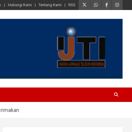
k
Hubungi Kami
Tentang Kami
RSS
erimakan