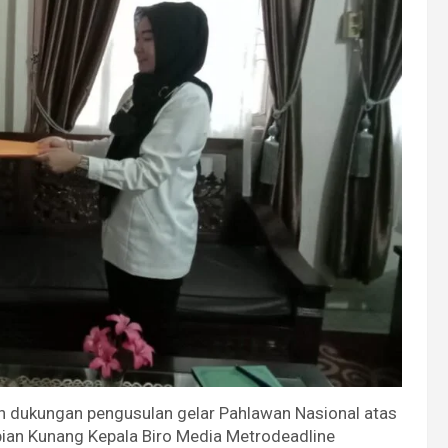
n dukungan pengusulan gelar Pahlawan Nasional atas
ian Kunang Kepala Biro Media Metrodeadline