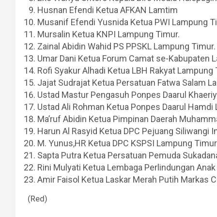
Husnan Efendi Ketua AFKAN Lamtim
Musanif Efendi Yusnida Ketua PWI Lampung T
Mursalin Ketua KNPI Lampung Timur.
Zainal Abidin Wahid PS PPSKL Lampung Timur.
Umar Dani Ketua Forum Camat se-Kabupaten 
Rofi Syakur Alhadi Ketua LBH Rakyat Lampung
Jajat Sudrajat Ketua Persatuan Fatwa Salam 
Ustad Mastur Pengasuh Ponpes Daarul Khaeri
Ustad Ali Rohman Ketua Ponpes Daarul Hamdi
Ma’ruf Abidin Ketua Pimpinan Daerah Muhamm
Harun Al Rasyid Ketua DPC Pejuang Siliwangi
M. Yunus,HR Ketua DPC KSPSI Lampung Timur
Sapta Putra Ketua Persatuan Pemuda Sukada
Rini Mulyati Ketua Lembaga Perlindungan Ana
Amir Faisol Ketua Laskar Merah Putih Markas
(Red)