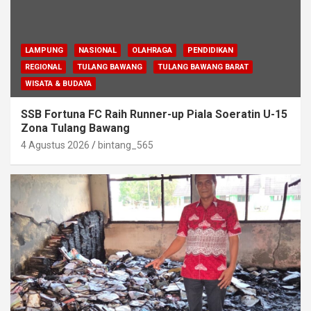
LAMPUNG
NASIONAL
OLAHRAGA
PENDIDIKAN
REGIONAL
TULANG BAWANG
TULANG BAWANG BARAT
WISATA & BUDAYA
SSB Fortuna FC Raih Runner-up Piala Soeratin U-15
Zona Tulang Bawang
4 Agustus 2026
bintang_565