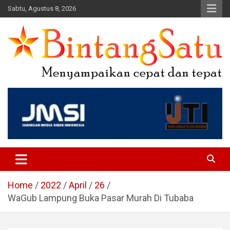
Skip
Sabtu, Agustus 8, 2026
to
content
Portal Berita Nasional dan
Regional
Home
2022
April
26
WaGub Lampung Buka Pasar Murah Di Tubaba