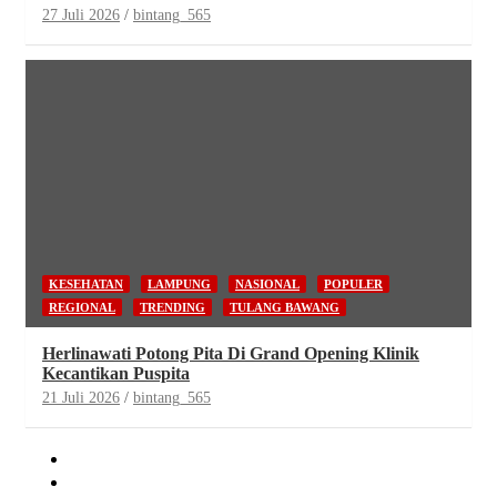
27 Juli 2026
bintang_565
KESEHATAN
LAMPUNG
NASIONAL
POPULER
REGIONAL
TRENDING
TULANG BAWANG
Herlinawati Potong Pita Di Grand Opening Klinik
Kecantikan Puspita
21 Juli 2026
bintang_565