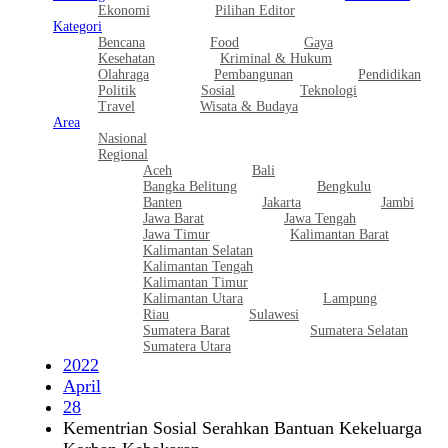
Ekonomi
Pilihan Editor
Kategori
Bencana
Food
Gaya
Kesehatan
Kriminal & Hukum
Olahraga
Pembangunan
Pendidikan
Politik
Sosial
Teknologi
Travel
Wisata & Budaya
Area
Nasional
Regional
Aceh
Bali
Bangka Belitung
Bengkulu
Banten
Jakarta
Jambi
Jawa Barat
Jawa Tengah
Jawa Timur
Kalimantan Barat
Kalimantan Selatan
Kalimantan Tengah
Kalimantan Timur
Kalimantan Utara
Lampung
Riau
Sulawesi
Sumatera Barat
Sumatera Selatan
Sumatera Utara
2022
April
28
Kementrian Sosial Serahkan Bantuan Kekeluarga