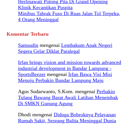
Herlinawati Potong Pita Di Grand Opening
Klinik Kecantikan Puspita
Minibus Tabrak Fuso Di Ruas Jalan Tol Terpeka,
4 Orang Meninggal
Komentar Terbaru
Samsudin
mengenai
Lembakum Anak Negeri
Segera Gelar Diklat Paralegal
Irfan brings vision and mission towards advanced
industrial development in Bandar Lampung -
SportsBeezer
mengenai
Irfan Bawa Visi Misi
Menuju Perbakin Bandar Lampung Maju
Agus Sudarwanto, S.Kom.
mengenai
Perbakin
Tulang Bawang Barat Awali Latihan Menembak
Di SMKN Gunung Agung
Dhodi
mengenai
Diduga Bobroknya Pelayanan
Rumah Sakit, Seorang Balita Meninggal Dunia