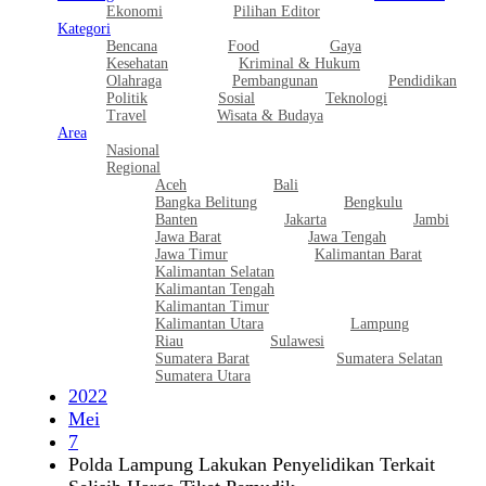
Ekonomi
Pilihan Editor
Kategori
Bencana
Food
Gaya
Kesehatan
Kriminal & Hukum
Olahraga
Pembangunan
Pendidikan
Politik
Sosial
Teknologi
Travel
Wisata & Budaya
Area
Nasional
Regional
Aceh
Bali
Bangka Belitung
Bengkulu
Banten
Jakarta
Jambi
Jawa Barat
Jawa Tengah
Jawa Timur
Kalimantan Barat
Kalimantan Selatan
Kalimantan Tengah
Kalimantan Timur
Kalimantan Utara
Lampung
Riau
Sulawesi
Sumatera Barat
Sumatera Selatan
Sumatera Utara
2022
Mei
7
Polda Lampung Lakukan Penyelidikan Terkait