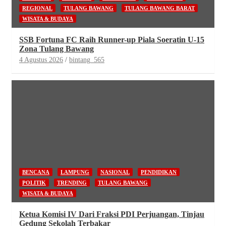
REGIONAL
TULANG BAWANG
TULANG BAWANG BARAT
WISATA & BUDAYA
SSB Fortuna FC Raih Runner-up Piala Soeratin U-15
Zona Tulang Bawang
4 Agustus 2026
bintang_565
BENCANA
LAMPUNG
NASIONAL
PENDIDIKAN
POLITIK
TRENDING
TULANG BAWANG
WISATA & BUDAYA
Ketua Komisi IV Dari Fraksi PDI Perjuangan, Tinjau
Gedung Sekolah Terbakar