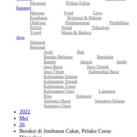
Ekonomi
Pilihan Editor
Kategori
Bencana
Food
Gaya
Kesehatan
Kriminal & Hukum
Olahraga
Pembangunan
Pendidikan
Politik
Sosial
Teknologi
Travel
Wisata & Budaya
Area
Nasional
Regional
Aceh
Bali
Bangka Belitung
Bengkulu
Banten
Jakarta
Jambi
Jawa Barat
Jawa Tengah
Jawa Timur
Kalimantan Barat
Kalimantan Selatan
Kalimantan Tengah
Kalimantan Timur
Kalimantan Utara
Lampung
Riau
Sulawesi
Sumatera Barat
Sumatera Selatan
Sumatera Utara
2022
Mei
26
Beraksi di Jembatan Cakat, Pelaku Curas