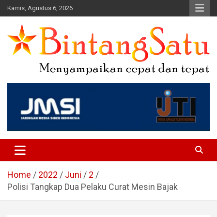
Skip
Kamis, Agustus 6, 2026
to
content
Portal Berita Nasional dan
Regional
Home
2022
Juni
2
Polisi Tangkap Dua Pelaku Curat Mesin Bajak