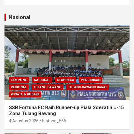
Nasional
LAMPUNG
NASIONAL
OLAHRAGA
PENDIDIKAN
REGIONAL
TULANG BAWANG
TULANG BAWANG BARAT
WISATA & BUDAYA
SSB Fortuna FC Raih Runner-up Piala Soeratin U-15
Zona Tulang Bawang
4 Agustus 2026
bintang_565