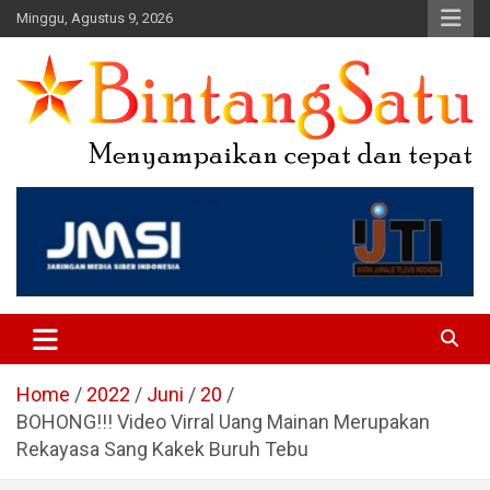
Skip
Minggu, Agustus 9, 2026
to
content
Portal Berita Nasional dan
Regional
Home
2022
Juni
20
BOHONG!!! Video Virral Uang Mainan Merupakan
Rekayasa Sang Kakek Buruh Tebu