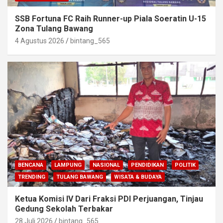
SSB Fortuna FC Raih Runner-up Piala Soeratin U-15
Zona Tulang Bawang
4 Agustus 2026
bintang_565
BENCANA
LAMPUNG
NASIONAL
PENDIDIKAN
POLITIK
TRENDING
TULANG BAWANG
WISATA & BUDAYA
Ketua Komisi IV Dari Fraksi PDI Perjuangan, Tinjau
Gedung Sekolah Terbakar
28 Juli 2026
bintang_565